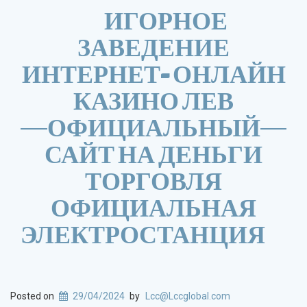
makinesi
ИГОРНОЕ
oyunları
–
ЗАВЕДЕНИЕ
Demo
ИНТЕРНЕТ- ОНЛАЙН
Slot
gates
КАЗИНО ЛЕВ
of
olympus
ОФИЦИАЛЬНЫЙ
demo
free
САЙТ НА ДЕНЬГИ
spin
makinesi
ТОРГОВЛЯ
oyunlarına
katılmanın
ОФИЦИАЛЬНАЯ
en
iyi
ЭЛЕКТРОСТАНЦИЯ
yolu
Tamamen
ücretsiz
ve
Posted on
29/04/2024
by
Lcc@Lccglobal.com
Plakasız