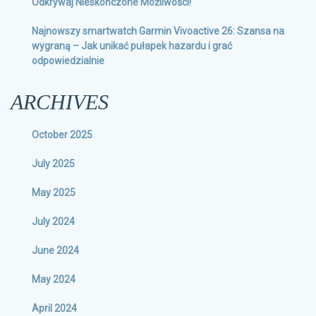
Odkrywaj Nieskończone Możliwości!
Najnowszy smartwatch Garmin Vivoactive 26: Szansa na
wygraną – Jak unikać pułapek hazardu i grać
odpowiedzialnie
ARCHIVES
October 2025
July 2025
May 2025
July 2024
June 2024
May 2024
April 2024