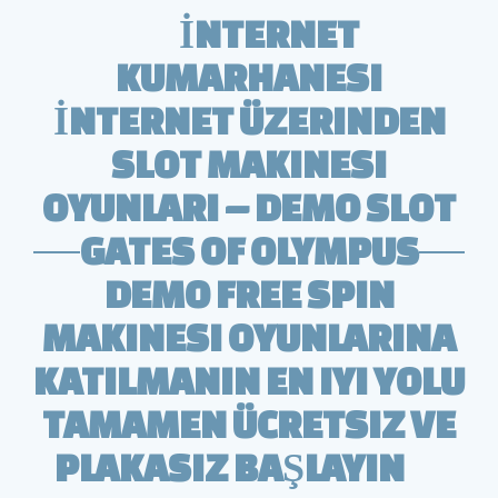
İNTERNET
KUMARHANESI
İNTERNET ÜZERINDEN
SLOT MAKINESI
OYUNLARI – DEMO SLOT
GATES OF OLYMPUS
DEMO FREE SPIN
MAKINESI OYUNLARINA
KATILMANIN EN IYI YOLU
TAMAMEN ÜCRETSIZ VE
PLAKASIZ BAŞLAYIN