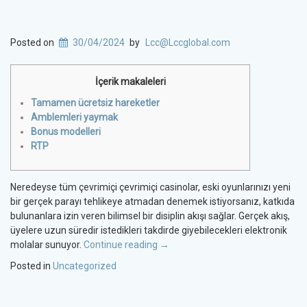
Posted on
30/04/2024
by
Lcc@Lccglobal.com
İçerik makaleleri
Tamamen ücretsiz hareketler
Amblemleri yaymak
Bonus modelleri
RTP
Neredeyse tüm çevrimiçi çevrimiçi casinolar, eski oyunlarınızı yeni
bir gerçek parayı tehlikeye atmadan denemek istiyorsanız, katkıda
bulunanlara izin veren bilimsel bir disiplin akışı sağlar. Gerçek akış,
üyelere uzun süredir istedikleri takdirde giyebilecekleri elektronik
molalar sunuyor.
Continue reading
“İnternet
→
kumarhanesi
Posted in
Uncategorized
İnternet
üzerinden
Slot