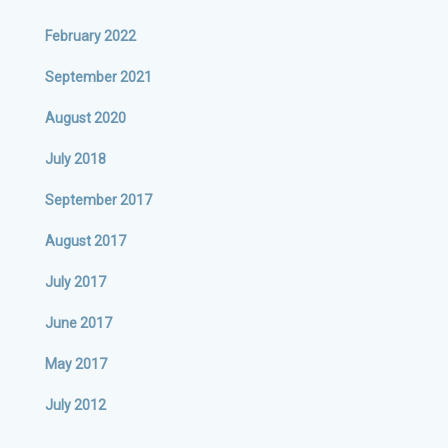
February 2022
September 2021
August 2020
July 2018
September 2017
August 2017
July 2017
June 2017
May 2017
July 2012