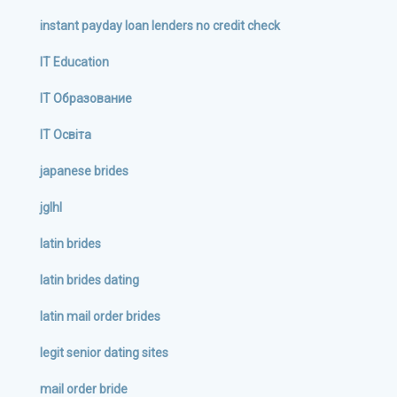
instant payday loan lenders no credit check
IT Education
IT Образование
IT Освіта
japanese brides
jglhl
latin brides
latin brides dating
latin mail order brides
legit senior dating sites
mail order bride