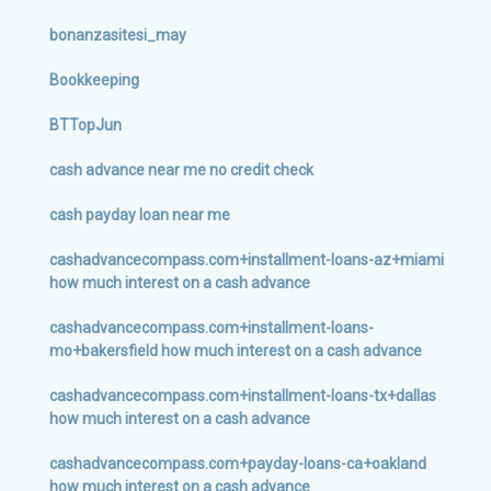
bonanzasitesi_may
Bookkeeping
BTTopJun
cash advance near me no credit check
cash payday loan near me
cashadvancecompass.com+installment-loans-az+miami
how much interest on a cash advance
cashadvancecompass.com+installment-loans-
mo+bakersfield how much interest on a cash advance
cashadvancecompass.com+installment-loans-tx+dallas
how much interest on a cash advance
cashadvancecompass.com+payday-loans-ca+oakland
how much interest on a cash advance