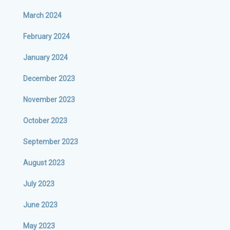
March 2024
February 2024
January 2024
December 2023
November 2023
October 2023
September 2023
August 2023
July 2023
June 2023
May 2023