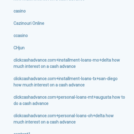
casino
Cazinouri Online
ccasino
CHjun
clickcashadvance.com+installment-loans-mo+delta how
much interest on a cash advance
clickcashadvance.com+installment-loans-tx+san-diego
how much interest on a cash advance
clickcashadvance.com+personal-loans-mt+augusta how to
do a cash advance
clickcashadvance.com+personal-loans-oh+delta how
much interest on a cash advance