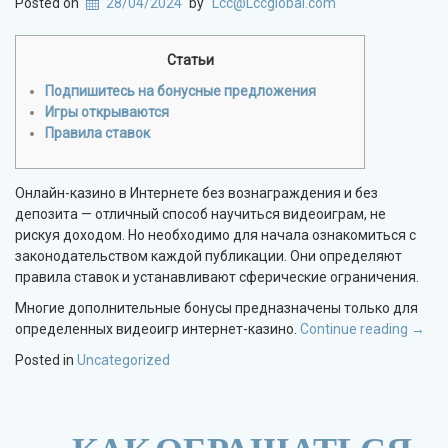
Posted on
28/04/2024
by
Lcc@Lccglobal.com
Статьи
Подпишитесь на бонусные предложения
Игры открываются
Правила ставок
Онлайн-казино в Интернете без вознаграждения и без
депозита — отличный способ научиться видеоиграм, не
рискуя доходом. Но необходимо для начала ознакомиться с
законодательством каждой публикации. Они определяют
правила ставок и устанавливают сферические ограничения.
Многие дополнительные бонусы предназначены только для
определенных видеоигр интернет-казино.
Continue reading
“Как
→
полу
Posted in
Uncategorized
элек
кази
онла
Сове