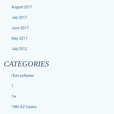
August 2017
July 2017
June 2017
May 2017
July 2012
CATEGORIES
! Без рубрики
1
1w
1Win AZ Casino