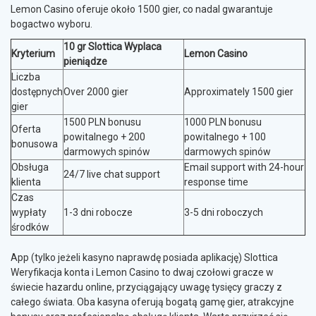
Lemon Casino oferuje około 1500 gier, co nadal gwarantuje
bogactwo wyboru.
10 gr Slottica Wyplaca
Kryterium
Lemon Casino
pieniądze
Liczba
dostępnych
Over 2000 gier
Approximately 1500 gier
gier
1500 PLN bonusu
1000 PLN bonusu
Oferta
powitalnego + 200
powitalnego + 100
bonusowa
darmowych spinów
darmowych spinów
Obsługa
Email support with 24-hour
24/7 live chat support
klienta
response time
Czas
wypłaty
1-3 dni robocze
3-5 dni roboczych
środków
App (tylko jeżeli kasyno naprawdę posiada aplikację) Slottica
Weryfikacja konta i Lemon Casino to dwaj czołowi gracze w
świecie hazardu online, przyciągający uwagę tysięcy graczy z
całego świata. Oba kasyna oferują bogatą gamę gier, atrakcyjne