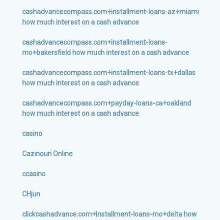
cashadvancecompass.com+installment-loans-az+miami
how much interest on a cash advance
cashadvancecompass.com+installment-loans-
mo+bakersfield how much interest on a cash advance
cashadvancecompass.com+installment-loans-tx+dallas
how much interest on a cash advance
cashadvancecompass.com+payday-loans-ca+oakland
how much interest on a cash advance
casino
Cazinouri Online
ccasino
CHjun
clickcashadvance.com+installment-loans-mo+delta how