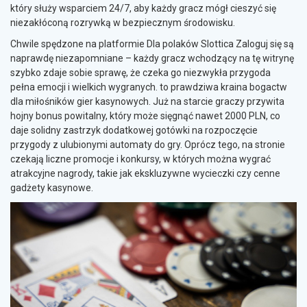
który służy wsparciem 24/7, aby każdy gracz mógł cieszyć się
niezakłóconą rozrywką w bezpiecznym środowisku.
Chwile spędzone na platformie Dla polaków Slottica Zaloguj się są
naprawdę niezapomniane – każdy gracz wchodzący na tę witrynę
szybko zdaje sobie sprawę, że czeka go niezwykła przygoda
pełna emocji i wielkich wygranych. to prawdziwa kraina bogactw
dla miłośników gier kasynowych. Już na starcie graczy przywita
hojny bonus powitalny, który może sięgnąć nawet 2000 PLN, co
daje solidny zastrzyk dodatkowej gotówki na rozpoczęcie
przygody z ulubionymi automaty do gry. Oprócz tego, na stronie
czekają liczne promocje i konkursy, w których można wygrać
atrakcyjne nagrody, takie jak ekskluzywne wycieczki czy cenne
gadżety kasynowe.