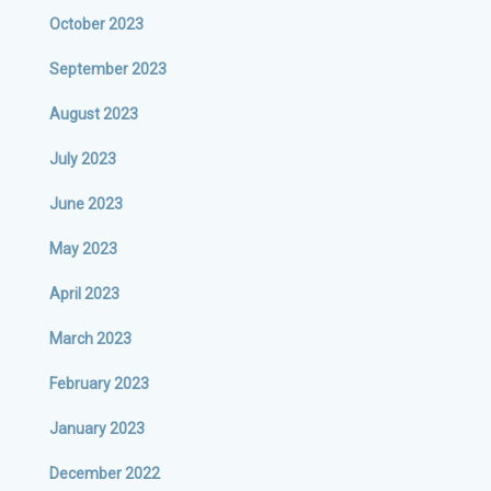
October 2023
September 2023
August 2023
July 2023
June 2023
May 2023
April 2023
March 2023
February 2023
January 2023
December 2022