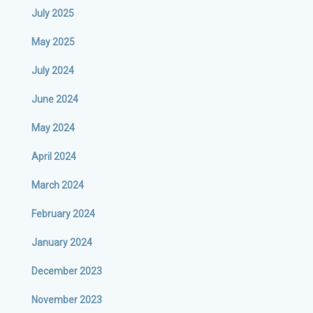
July 2025
May 2025
July 2024
June 2024
May 2024
April 2024
March 2024
February 2024
January 2024
December 2023
November 2023