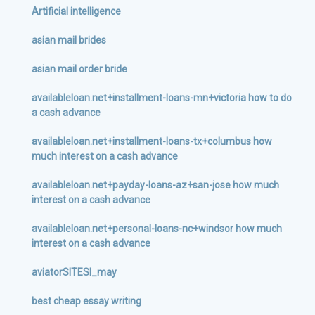
Artificial intelligence
asian mail brides
asian mail order bride
availableloan.net+installment-loans-mn+victoria how to do
a cash advance
availableloan.net+installment-loans-tx+columbus how
much interest on a cash advance
availableloan.net+payday-loans-az+san-jose how much
interest on a cash advance
availableloan.net+personal-loans-nc+windsor how much
interest on a cash advance
aviatorSITESI_may
best cheap essay writing