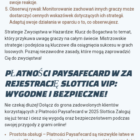
swoje reakcje.
Obserwuj rywali: Monitorowanie zachowań innych graczy może
dostarczyć cennych wskazówek dotyczących ich strategii.
Adaptuj swoje działania w oparciu o to, co obserwujesz.
Strategie Zwycięstwa w Hazardzie: Klucz do Bogactwa to temat,
który przykuwa uwagę graczy na całym świecie. Mistrzowskie
strategie i podejścia są kluczowe dla osiągnięcia sukcesu w grach
losowych. Poznaj niezawodne zasady, które mogą zaprowadzić
Cię do zwycięstwa!
PŁATNOŚCI PAYSAFECARD W ZA
REJESTRACJĘ SLOTTICA VIP:
WYGODNE I BEZPIECZNE!
Nie czekaj dłużej! Dołącz do grona zadowolonych klientów
korzystających z Płatności Paysafecard w 2025 Slottica Zaloguj
się już teraz i ciesz się wygodą oraz bezpieczeństwem podczas
swojej przygody z grami online!
Prostota obsługi – Płatności Paysafecard są niezwykle łatwe w