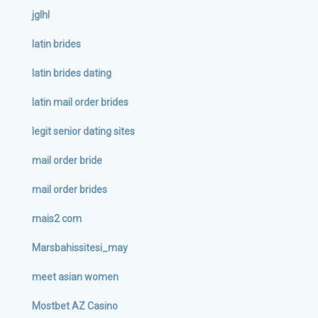
jglhl
latin brides
latin brides dating
latin mail order brides
legit senior dating sites
mail order bride
mail order brides
mais2 com
Marsbahissitesi_may
meet asian women
Mostbet AZ Casino