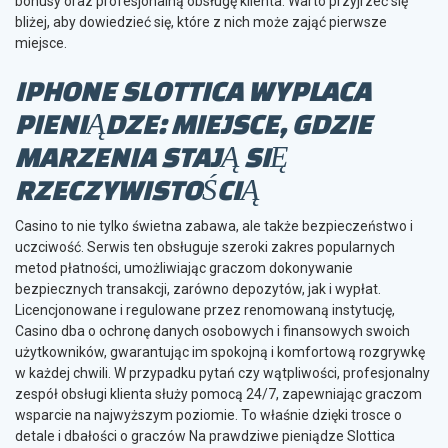
bonusy oraz profesjonalną obsługę klienta. Warto przyjrzeć się
bliżej, aby dowiedzieć się, które z nich może zająć pierwsze
miejsce.
IPHONE SLOTTICA WYPLACA
PIENIĄDZE: MIEJSCE, GDZIE
MARZENIA STAJĄ SIĘ
RZECZYWISTOŚCIĄ
Casino to nie tylko świetna zabawa, ale także bezpieczeństwo i
uczciwość. Serwis ten obsługuje szeroki zakres popularnych
metod płatności, umożliwiając graczom dokonywanie
bezpiecznych transakcji, zarówno depozytów, jak i wypłat.
Licencjonowane i regulowane przez renomowaną instytucję,
Casino dba o ochronę danych osobowych i finansowych swoich
użytkowników, gwarantując im spokojną i komfortową rozgrywkę
w każdej chwili. W przypadku pytań czy wątpliwości, profesjonalny
zespół obsługi klienta służy pomocą 24/7, zapewniając graczom
wsparcie na najwyższym poziomie. To właśnie dzięki trosce o
detale i dbałości o graczów Na prawdziwe pieniądze Slottica