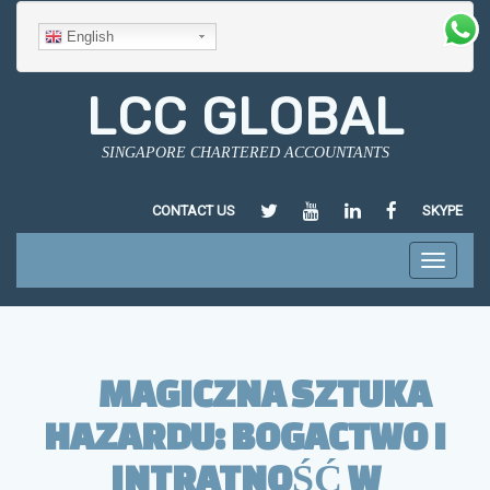
English
LCC GLOBAL
SINGAPORE CHARTERED ACCOUNTANTS
HTTPS://TWITTER.COM/LCCGLO
HTTPS://WWW.YOUTUBE.
HTTPS://SG.LINKED
HTTPS://WWW
CONTACT US
SKYPE
CHEN/35/182/124
Toggle
navigati
MAGICZNA SZTUKA
HAZARDU: BOGACTWO I
INTRATNOŚĆ W