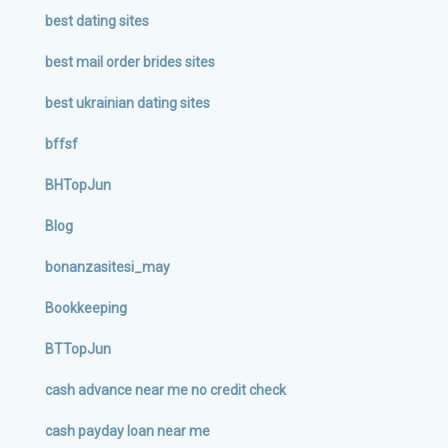
best dating sites
best mail order brides sites
best ukrainian dating sites
bffsf
BHTopJun
Blog
bonanzasitesi_may
Bookkeeping
BTTopJun
cash advance near me no credit check
cash payday loan near me