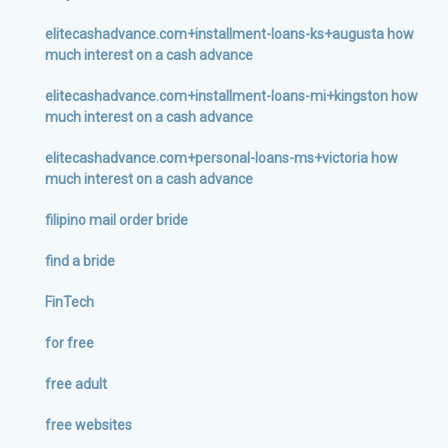
elitecashadvance.com+installment-loans-ks+augusta how
much interest on a cash advance
elitecashadvance.com+installment-loans-mi+kingston how
much interest on a cash advance
elitecashadvance.com+personal-loans-ms+victoria how
much interest on a cash advance
filipino mail order bride
find a bride
FinTech
for free
free adult
free websites