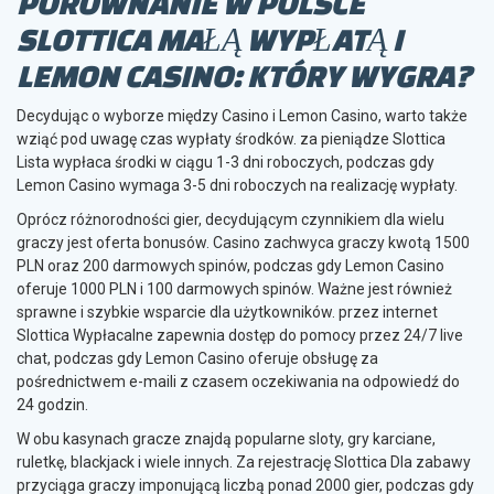
PORÓWNANIE W POLSCE
SLOTTICA MAŁĄ WYPŁATĄ I
LEMON CASINO: KTÓRY WYGRA?
Decydując o wyborze między Casino i Lemon Casino, warto także
wziąć pod uwagę czas wypłaty środków. za pieniądze Slottica
Lista wypłaca środki w ciągu 1-3 dni roboczych, podczas gdy
Lemon Casino wymaga 3-5 dni roboczych na realizację wypłaty.
Oprócz różnorodności gier, decydującym czynnikiem dla wielu
graczy jest oferta bonusów. Casino zachwyca graczy kwotą 1500
PLN oraz 200 darmowych spinów, podczas gdy Lemon Casino
oferuje 1000 PLN i 100 darmowych spinów. Ważne jest również
sprawne i szybkie wsparcie dla użytkowników. przez internet
Slottica Wypłacalne zapewnia dostęp do pomocy przez 24/7 live
chat, podczas gdy Lemon Casino oferuje obsługę za
pośrednictwem e-maili z czasem oczekiwania na odpowiedź do
24 godzin.
W obu kasynach gracze znajdą popularne sloty, gry karciane,
ruletkę, blackjack i wiele innych. Za rejestrację Slottica Dla zabawy
przyciąga graczy imponującą liczbą ponad 2000 gier, podczas gdy