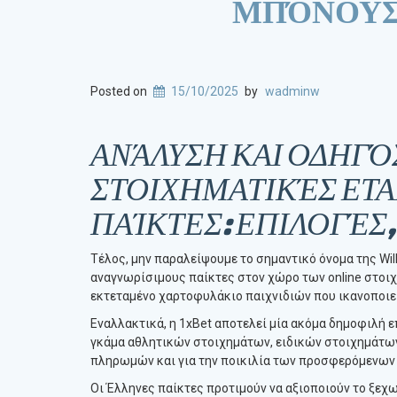
ΜΠΌΝΟΥΣ
Posted on
15/10/2025
by
wadminw
ΑΝΆΛΥΣΗ ΚΑΙ ΟΔΗΓΌΣ
ΣΤΟΙΧΗΜΑΤΙΚΈΣ ΕΤΑ
ΠΑΊΚΤΕΣ: ΕΠΙΛΟΓΈΣ
Τέλος, μην παραλείψουμε το σημαντικό όνομα της Will
αναγνωρίσιμους παίκτες στον χώρο των online στοιχη
εκτεταμένο χαρτοφυλάκιο παιχνιδιών που ικανοποιεί
Εναλλακτικά, η 1xBet αποτελεί μία ακόμα δημοφιλή
γκάμα αθλητικών στοιχημάτων, ειδικών στοιχημάτων 
πληρωμών και για την ποικιλία των προσφερόμενων
Οι Έλληνες παίκτες προτιμούν να αξιοποιούν το ξε