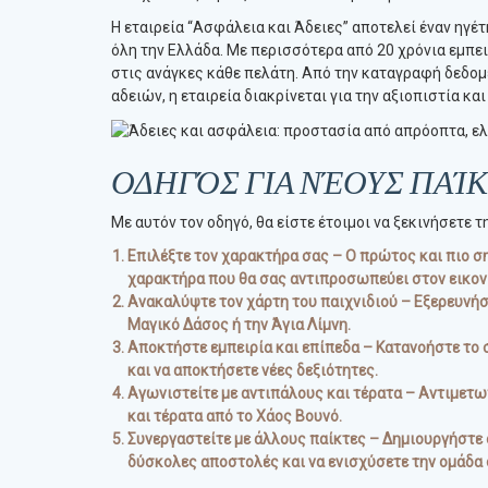
Η εταιρεία “Ασφάλεια και Άδειες” αποτελεί έναν ηγ
όλη την Ελλάδα. Με περισσότερα από 20 χρόνια εμπε
στις ανάγκες κάθε πελάτη. Από την καταγραφή δεδο
αδειών, η εταιρεία διακρίνεται για την αξιοπιστία κα
ΟΔΗΓΌΣ ΓΙΑ ΝΈΟΥΣ ΠΑΊ
Με αυτόν τον οδηγό, θα είστε έτοιμοι να ξεκινήσετε τ
Επιλέξτε τον χαρακτήρα σας – Ο πρώτος και πιο σημ
χαρακτήρα που θα σας αντιπροσωπεύει στον εικον
Ανακαλύψτε τον χάρτη του παιχνιδιού – Εξερευνή
Μαγικό Δάσος ή την Άγια Λίμνη.
Αποκτήστε εμπειρία και επίπεδα – Κατανοήστε το 
και να αποκτήσετε νέες δεξιότητες.
Αγωνιστείτε με αντιπάλους και τέρατα – Αντιμετω
και τέρατα από το Χάος Βουνό.
Συνεργαστείτε με άλλους παίκτες – Δημιουργήστε 
δύσκολες αποστολές και να ενισχύσετε την ομάδα 