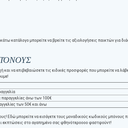
κάτω κατάλογο μπορείτε να βρείτε τις αξιολογήσεις παικτών για δι
ΠΌΝΟΥΣ
ή και να επιβεβαιώσετε τις ειδικές προσφορές που μπορείτε να λάβε
ουμε!
ραγγελία
ε παραγγελίες άνω των 100€
γγελίες των 50€ και άνω
υς! Εδώ μπορείτε να εισάγετε τους μοναδικούς κωδικούς μπόνους 
και εκπτώσεις στο αγαπημένο σας φθηνότεροοοο φαστφούντ!