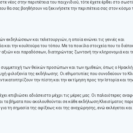
στε νέος στην περιπέτεια του παιχνιδιού, τότε έχετε έρθει στο σωστ
ου θα σας βοηθήσουν να ξεκινήσετε την περιπέτεια σας στον κόσμο 
ν εκδηλώσεων και τελετουργιών, η οποία ενώνει τις γενιές και
α και την κουλτούρα του τόπου. Με τα ποικίλα στοιχεία που το διέπο
 αξιών και παραδόσεων, διατηρώντας ζωντανή την κληρονομιά και τ
η συμμετοχή των θεϊκών προσώπων και των ημιθεών, όπως ο Ηρακλής
τυχή φιλοξενία της εκδήλωσης. Οι εθιμοτυπίες που συνοδεύουν το Κλ
ντικατοπτρίζουν την πίστη και την εκτίμηση προς την Ιστορία και τη
 έχει επιβιώσει αδιάσειστο μέχρι τις μέρες μας. Οι παλαιότερες ανα
και τα βήματα που ακολουθούνται σε κάθε εκδήλωση Κλεισίματος παρ
ς για τη σημασία της αφίξεως και της αναχώρησης, ενώ εκλέγεται και