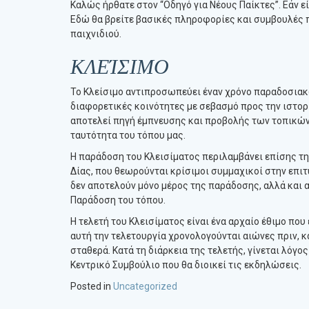
Καλώς ήρθατε στον “Οδηγό για Νέους Παίκτες”. Εάν εί
Εδώ θα βρείτε βασικές πληροφορίες και συμβουλές π
παιχνιδιού.
ΚΛΕΊΣΙΜΟ
Το Κλείσιμο αντιπροσωπεύει έναν χρόνο παραδοσιακώ
διαφορετικές κοινότητες με σεβασμό προς την ιστορί
αποτελεί πηγή έμπνευσης και προβολής των τοπικών
ταυτότητα του τόπου μας.
Η παράδοση του Κλεισίματος περιλαμβάνει επίσης τ
Δίας, που θεωρούνται κρίσιμοι συμμαχικοί στην επι
δεν αποτελούν μόνο μέρος της παράδοσης, αλλά και α
Παράδοση του τόπου.
Η τελετή του Κλεισίματος είναι ένα αρχαίο έθιμο που
αυτή την τελετουργία χρονολογούνται αιώνες πριν, 
σταθερά. Κατά τη διάρκεια της τελετής, γίνεται λόγο
Κεντρικό Συμβούλιο που θα διοικεί τις εκδηλώσεις.
Posted in
Uncategorized