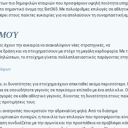
ξύ των πιο δημοφιλών εταιριών που προσφέρουν υψηλή ποιότητα υπη
το σημαντικό όνομα της Bet365. Με πολυάριθμες επιλογές σε αθλητι
σφέρει στους παίκτες ευκαιρίες για να απολαύσουν τη συναρπαστική ε
ΣΜΟΎ
ς έχουν την ευκαιρία να ανακαλύψουν νέες στρατηγικές, να
 δράση και να στοιχηματίσουν με στόχο τη μεγάλη κερδοφορία. Με τ
κδηλώσεων, το στοίχημα γίνεται πολλαπλασιαστικός παράγοντας στη
γράφων
, οι δυνατότητες για στοίχημα έχουν επεκταθεί ακόμα περισσότερο. 
 σε οποιοδήποτε γεγονός σε παγκόσμιο επίπεδο με ένα απλό κλικ. Οι
ορές σε κάθε αθλητικό γεγονός, δίνοντας τη δυνατότητα στους παί
ς προτιμήσεις τους.
αι ανατροπές που κρατούν την αδρεναλίνη ψηλά. Από τα διάσημα
λυμπιακών συνεχών, η ποικιλία των επιλογών που προσφέρονται είν
δαση συνδυάζεται με την αγωνία και την προσπάθεια να προβλέψει κά