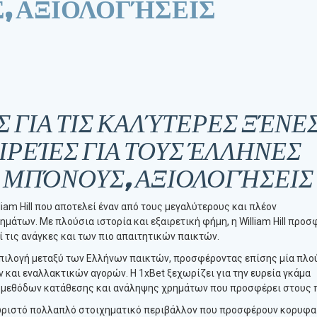
, ΑΞΙΟΛΟΓΉΣΕΙΣ
 ΓΙΑ ΤΙΣ ΚΑΛΎΤΕΡΕΣ ΞΈΝΕ
ΙΡΕΊΕΣ ΓΙΑ ΤΟΥΣ ΈΛΛΗΝΕΣ
, ΜΠΌΝΟΥΣ, ΑΞΙΟΛΟΓΉΣΕΙΣ
iam Hill που αποτελεί έναν από τους μεγαλύτερους και πλέον
μάτων. Με πλούσια ιστορία και εξαιρετική φήμη, η William Hill προσ
 τις ανάγκες και των πιο απαιτητικών παικτών.
 επιλογή μεταξύ των Ελλήνων παικτών, προσφέροντας επίσης μία πλο
και εναλλακτικών αγορών. Η 1xBet ξεχωρίζει για την ευρεία γκάμα
 μεθόδων κατάθεσης και ανάληψης χρημάτων που προσφέρει στους π
χωριστό πολλαπλό στοιχηματικό περιβάλλον που προσφέρουν κορυφα