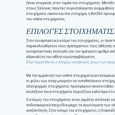
ξένες εταιρείες στον τομέα του στοιχήματος. Μετα
στους Έλληνες παίκτες συγκαταλέγεται αναμφίβολα 
στοιχήματα, casino και live στοίχημα, η Bet365 προ
του online στοιχήματος.
ΕΠΙΛΟΓΈΣ ΣΤΟΙΧΗΜΑΤΙ
Στον συναρπαστικό κόσμο του στοιχήματος, οι παίκτε
παρακολουθήσουν τους αγαπημένους τους αθλητές σε
συναρπαστικές επιλογές και τον αμέτρητο αριθμό ε
αδρεναλίνη του αθλητισμοϋπερβάσματος.
Εδώ παρατίθεται ο πλήρης κατάλογος όλων των εγ
.
Με την εμφάνιση των online στοιχηματικών εταιρειών
οι φίλοι των σπορ μπορούν να τοποθετήσουν στοίχημα
πλατφόρμες στοιχήματος προσφέρουν εκατοντάδες αγ
επιλέξουν ποιά στοιχήματα ταιριάζουν καλύτερα στι
Ο κόσμος του στοιχήματος είναι γεμάτος επιλογές κ
ποδοσφαιρικά παιχνίδια μέχρι τα αγωνίσματα των ο
ανεξάντλητη. Στον κόσμο του στοιχήματος, η διασκέ