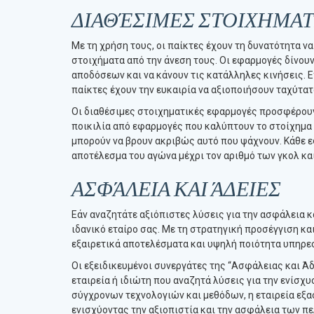
ΔΙΑΘΈΣΙΜΕΣ ΣΤΟΙΧΗΜΑ
Με τη χρήση τους, οι παίκτες έχουν τη δυνατότητα ν
στοιχήματα από την άνεση τους. Οι εφαρμογές δίνουν
αποδόσεων και να κάνουν τις κατάλληλες κινήσεις. Ε
παίκτες έχουν την ευκαιρία να αξιοποιήσουν ταχύτατ
Οι διαθέσιμες στοιχηματικές εφαρμογές προσφέρουν
ποικιλία από εφαρμογές που καλύπτουν το στοίχημα σ
μπορούν να βρουν ακριβώς αυτό που ψάχνουν. Κάθε 
αποτέλεσμα του αγώνα μέχρι τον αριθμό των γκολ κα
ΑΣΦΆΛΕΙΑ ΚΑΙ ΆΔΕΙΕΣ
Εάν αναζητάτε αξιόπιστες λύσεις για την ασφάλεια κα
ιδανικό εταίρο σας. Με τη στρατηγική προσέγγιση κα
εξαιρετικά αποτελέσματα και υψηλή ποιότητα υπηρεσ
Οι εξειδικευμένοι συνεργάτες της “Ασφάλειας και Άδ
εταιρεία ή ιδιώτη που αναζητά λύσεις για την ενίσχυ
σύγχρονων τεχνολογιών και μεθόδων, η εταιρεία εξ
ενισχύοντας την αξιοπιστία και την ασφάλεια των π