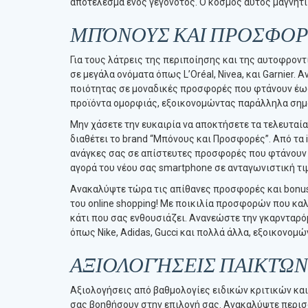
αποτέλεσμα ενός γεγονότος. Ο κόσμος αυτός μαγνητ
ΜΠΌΝΟΥΣ ΚΑΙ ΠΡΟΣΦΟ
Για τους λάτρεις της περιποίησης και της αυτοφρον
σε μεγάλα ονόματα όπως L’Oréal, Nivea, και Garnier
ποιότητας σε μοναδικές προσφορές που φτάνουν έως
προϊόντα ομορφιάς, εξοικονομώντας παράλληλα σημ
Μην χάσετε την ευκαιρία να αποκτήσετε τα τελευταί
διαθέτει το brand “Μπόνους και Προσφορές”. Από τα i
ανάγκες σας σε απίστευτες προσφορές που φτάνουν μ
αγορά του νέου σας smartphone σε ανταγωνιστική τι
Ανακαλύψτε τώρα τις απίθανες προσφορές και bonus
του online shopping! Με ποικιλία προσφορών που καλ
κάτι που σας ενθουσιάζει. Ανανεώστε την γκαρνταρό
όπως Nike, Adidas, Gucci και πολλά άλλα, εξοικονομ
ΑΞΙΟΛΟΓΉΣΕΙΣ ΠΑΙΚΤΏΝ
Αξιολογήσεις από βαθμολογίες ειδικών κριτικών και
σας βοηθήσουν στην επιλογή σας. Ανακαλύψτε περισ