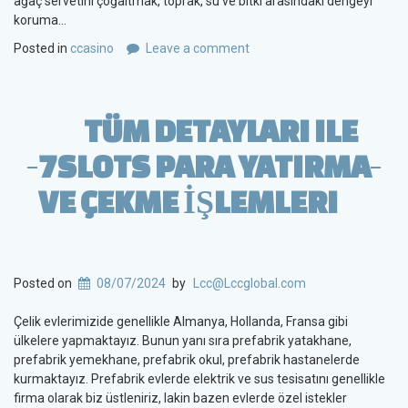
ağaç servetini çoğaltmak, toprak, su ve bitki arasındaki dengeyi
koruma…
Posted in
ccasino
Leave a comment
TÜM DETAYLARI ILE
7SLOTS PARA YATIRMA
VE ÇEKME İŞLEMLERI
Posted on
08/07/2024
by
Lcc@Lccglobal.com
Çelik evlerimizide genellikle Almanya, Hollanda, Fransa gibi
ülkelere yapmaktayız. Bunun yanı sıra prefabrik yatakhane,
prefabrik yemekhane, prefabrik okul, prefabrik hastanelerde
kurmaktayız. Prefabrik evlerde elektrik ve sus tesisatını genellikle
firma olarak biz üstleniriz, lakin bazen evlerde özel istekler