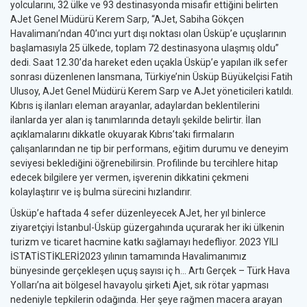
yolcularını, 32 ülke ve 93 destinasyonda misafir ettiğini belirten
AJet Genel Müdürü Kerem Sarp, “AJet, Sabiha Gökçen
Havalimanı’ndan 40’ıncı yurt dışı noktası olan Üsküp’e uçuşlarının
başlamasıyla 25 ülkede, toplam 72 destinasyona ulaşmış oldu”
dedi. Saat 12.30’da hareket eden uçakla Üsküp’e yapılan ilk sefer
sonrası düzenlenen lansmana, Türkiye’nin Üsküp Büyükelçisi Fatih
Ulusoy, AJet Genel Müdürü Kerem Sarp ve AJet yöneticileri katıldı.
Kıbrıs iş ilanları eleman arayanlar, adaylardan beklentilerini
ilanlarda yer alan iş tanımlarında detaylı şekilde belirtir. İlan
açıklamalarını dikkatle okuyarak Kıbrıs’taki firmaların
çalışanlarından ne tip bir performans, eğitim durumu ve deneyim
seviyesi beklediğini öğrenebilirsin. Profilinde bu tercihlere hitap
edecek bilgilere yer vermen, işverenin dikkatini çekmeni
kolaylaştırır ve iş bulma sürecini hızlandırır.
Üsküp’e haftada 4 sefer düzenleyecek AJet, her yıl binlerce
ziyaretçiyi İstanbul-Üsküp güzergahında uçurarak her iki ülkenin
turizm ve ticaret hacmine katkı sağlamayı hedefliyor. 2023 YILI
İSTATİSTİKLERİ2023 yılının tamamında Havalimanımız
bünyesinde gerçekleşen uçuş sayısı iç h… Artı Gerçek – Türk Hava
Yolları’na ait bölgesel havayolu şirketi Ajet, sık rötar yapması
nedeniyle tepkilerin odağında. Her şeye rağmen macera arayan