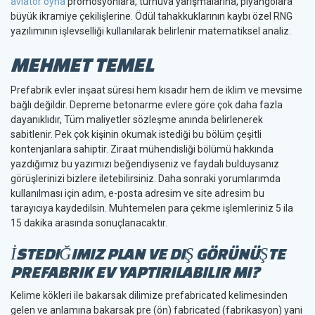
aviator oyna
promosyonlara, turnuva yarışmalarına, piyangolara
büyük ikramiye çekilişlerine. Ödül tahakkuklarının kaybı özel RNG
yazılımının işlevselliği kullanılarak belirlenir matematiksel analiz.
MEHMET TEMEL
Prefabrik evler inşaat süresi hem kısadır hem de iklim ve mevsime
bağlı değildir. Depreme betonarme evlere göre çok daha fazla
dayanıklıdır, Tüm maliyetler sözleşme anında belirlenerek
sabitlenir. Pek çok kişinin okumak istediği bu bölüm çeşitli
kontenjanlara sahiptir. Ziraat mühendisliği bölümü hakkında
yazdığımız bu yazımızı beğendiyseniz ve faydalı bulduysanız
görüşlerinizi bizlere iletebilirsiniz. Daha sonraki yorumlarımda
kullanılması için adım, e-posta adresim ve site adresim bu
tarayıcıya kaydedilsin. Muhtemelen para çekme işlemleriniz 5 ila
15 dakika arasında sonuçlanacaktır.
İSTEDIĞIMIZ PLAN VE DIŞ GÖRÜNÜŞTE
PREFABRIK EV YAPTIRILABILIR MI?
Kelime kökleri ile bakarsak dilimize prefabricated kelimesinden
gelen ve anlamına bakarsak pre (ön) fabricated (fabrikasyon) yani