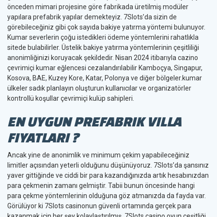
önceden mimari projesine göre fabrikada üretilmiş modüler
yapılara prefabrik yapılar demekteyiz. 7Slots’da sizin de
görebileceğiniz gibi çok sayıda bakiye yatırma yöntemi bulunuyor.
Kumar severlerin çoğu istedikleri ödeme yöntemlerini rahatlıkla
sitede bulabilirler. Üstelik bakiye yatırma yöntemlerinin çeşitliliği
anonimliğinizi koruyacak şekildedir. Nisan 2024 itibarıyla cazino
çevrimiçi kumar eğlencesi cezalandırılabilir Kamboçya, Singapur,
Kosova, BAE, Kuzey Kore, Katar, Polonya ve diğer bölgeler.kumar
ülkeler sadık planlayın oluşturun kullanıcılar ve organizatörler
kontrollü koşullar çevrimiçi kulüp sahipleri.
EN UYGUN PREFABRIK VILLA
FIYATLARI ?
Ancak yine de anonimlik ve minimum çekim yapabileceğiniz
limitler açısından yeterli olduğunu düşünüyoruz. 7Slots’da şansınız
yaver gittiğinde ve ciddi bir para kazandığınızda artık hesabınızdan
para çekmenin zamanı gelmiştir. Tabii bunun öncesinde hangi
para çekme yöntemlerinin olduğuna göz atmanızda da fayda var.
Görülüyor ki 7Slots casinonun güvenli ortamında gerçek para
kazanmak için her şey kolaylaştırılmış. 7Slots casino oyun çeşitliği