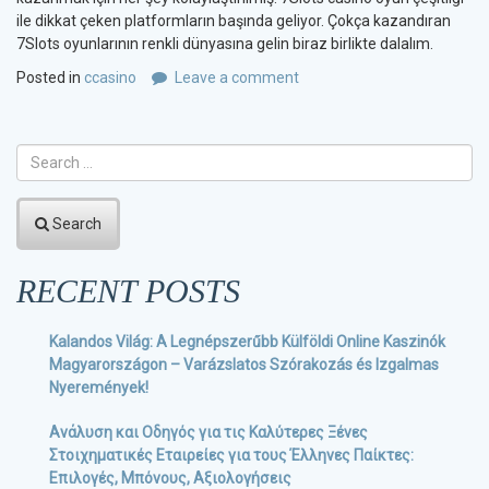
ile dikkat çeken platformların başında geliyor. Çokça kazandıran
7Slots oyunlarının renkli dünyasına gelin biraz birlikte dalalım.
Posted in
ccasino
Leave a comment
Search
RECENT POSTS
Kalandos Világ: A Legnépszerűbb Külföldi Online Kaszinók
Magyarországon – Varázslatos Szórakozás és Izgalmas
Nyeremények!
Ανάλυση και Οδηγός για τις Καλύτερες Ξένες
Στοιχηματικές Εταιρείες για τους Έλληνες Παίκτες:
Επιλογές, Μπόνους, Αξιολογήσεις