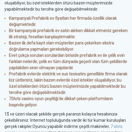
oluşabiliyor, bu özel isteklerden ötürü bazen müşterimizde
yapabilmektedir bu tercihe göre değişebilmektedir.
Kampanyalı Prefabrik ev fiyatları her firmada özellik olarak
değişmektedir.
Bir kampanyalı prefabrik ev satın alırken dikkat etmeniz gereken
ilk strateji, fırsatları karşılaştırmaktır.
Bazen ilk defa kayıt olan müşteriler para çekerken ekstra
doğrulama yapmaları gerekebiliyor.
Evet çokça sorulan sorulardan biriside prefabrik ev ile çelik evin
farkları nelerdir, çelik ev tüm dünyada geçerli olan tüm şekillerde
yapılabilen sınırı olmayan yapılardır.
Prefabrik evlerde elektrik ve sus tesisatını genellikle firma olarak
biz üstleniriz, lakin bazen evlerde özel istekler oluşabiliyor, bu
özel isteklerden ötürü bazen müşterimizde yapabilmektedir bu
tercihe göre değişebilmektedir.
7Slots casino oyun çeşitliği ile dikkat çeken platformların
başında geliyor.
1$ ve üzeri olacak şekilde gerçek paranızı kolayca hesabınıza
çekebilirsiniz. İnternet topluluğunda vardır iki tür kumar kuruluşları
gerçek rakipler.Oyuncu yapabilir indirme çeşitli makineler,
7 slots