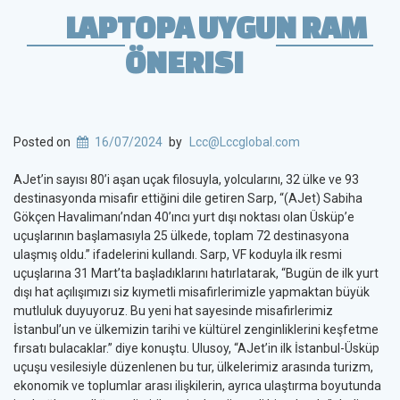
LAPTOPA UYGUN RAM
ÖNERISI
Posted on
16/07/2024
by
Lcc@Lccglobal.com
AJet’in sayısı 80’i aşan uçak filosuyla, yolcularını, 32 ülke ve 93
destinasyonda misafir ettiğini dile getiren Sarp, “(AJet) Sabiha
Gökçen Havalimanı’ndan 40’ıncı yurt dışı noktası olan Üsküp’e
uçuşlarının başlamasıyla 25 ülkede, toplam 72 destinasyona
ulaşmış oldu.” ifadelerini kullandı. Sarp, VF koduyla ilk resmi
uçuşlarına 31 Mart’ta başladıklarını hatırlatarak, “Bugün de ilk yurt
dışı hat açılışımızı siz kıymetli misafirlerimizle yapmaktan büyük
mutluluk duyuyoruz. Bu yeni hat sayesinde misafirlerimiz
İstanbul’un ve ülkemizin tarihi ve kültürel zenginliklerini keşfetme
fırsatı bulacaklar.” diye konuştu. Ulusoy, “AJet’in ilk İstanbul-Üsküp
uçuşu vesilesiyle düzenlenen bu tur, ülkelerimiz arasında turizm,
ekonomik ve toplumlar arası ilişkilerin, ayrıca ulaştırma boyutunda