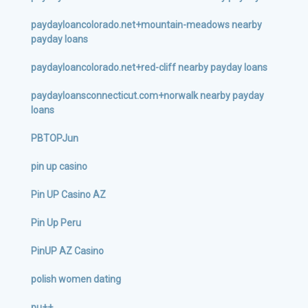
paydayloancolorado.net+mountain-meadows nearby
payday loans
paydayloancolorado.net+red-cliff nearby payday loans
paydayloansconnecticut.com+norwalk nearby payday
loans
PBTOPJun
pin up casino
Pin UP Casino AZ
Pin Up Peru
PinUP AZ Casino
polish women dating
pu++