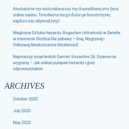
Απολαύστε την πολυτέλεια και την διασκέδαση στο ξενα
online casino: Τοποθεσία παιχνιδιών με δυνατότητες
κερδών και αδρεναλίνης!
Magiczna Sztuka Hazardu: Bogactwo i Intratność w Świetle
w internecie Slottica Dla zabawy – Graj, Wygrywaj i
Odkrywaj Nieskończone Możliwości!
Najnowszy smartwatch Garmin Vivoactive 26: Szansa na
wygraną – Jak unikać pułapek hazardu i grać
odpowiedzialnie
ARCHIVES
October 2025
July 2025
May 2025