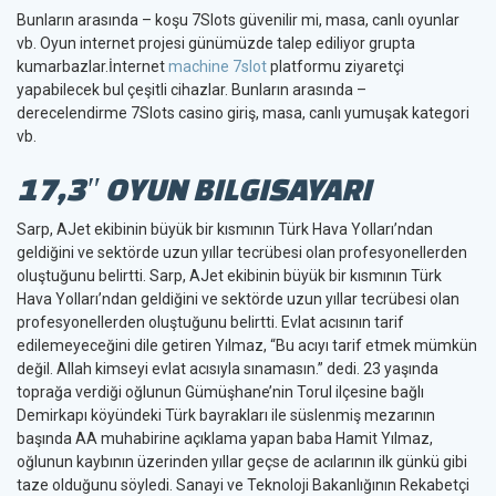
Bunların arasında – koşu 7Slots güvenilir mi, masa, canlı oyunlar
vb. Oyun internet projesi günümüzde talep ediliyor grupta
kumarbazlar.İnternet
machine 7slot
platformu ziyaretçi
yapabilecek bul çeşitli cihazlar. Bunların arasında –
derecelendirme 7Slots casino giriş, masa, canlı yumuşak kategori
vb.
17,3″ OYUN BILGISAYARI
Sarp, AJet ekibinin büyük bir kısmının Türk Hava Yolları’ndan
geldiğini ve sektörde uzun yıllar tecrübesi olan profesyonellerden
oluştuğunu belirtti. Sarp, AJet ekibinin büyük bir kısmının Türk
Hava Yolları’ndan geldiğini ve sektörde uzun yıllar tecrübesi olan
profesyonellerden oluştuğunu belirtti. Evlat acısının tarif
edilemeyeceğini dile getiren Yılmaz, “Bu acıyı tarif etmek mümkün
değil. Allah kimseyi evlat acısıyla sınamasın.” dedi. 23 yaşında
toprağa verdiği oğlunun Gümüşhane’nin Torul ilçesine bağlı
Demirkapı köyündeki Türk bayrakları ile süslenmiş mezarının
başında AA muhabirine açıklama yapan baba Hamit Yılmaz,
oğlunun kaybının üzerinden yıllar geçse de acılarının ilk günkü gibi
taze olduğunu söyledi. Sanayi ve Teknoloji Bakanlığının Rekabetçi