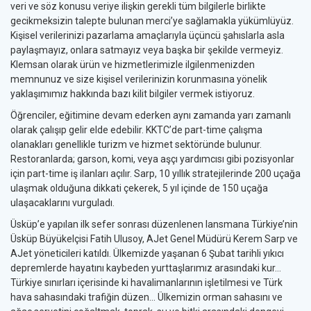
veri ve söz konusu veriye ilişkin gerekli tüm bilgilerle birlikte
gecikmeksizin talepte bulunan merci’ye sağlamakla yükümlüyüz.
Kişisel verilerinizi pazarlama amaçlarıyla üçüncü şahıslarla asla
paylaşmayız, onlara satmayız veya başka bir şekilde vermeyiz.
Klemsan olarak ürün ve hizmetlerimizle ilgilenmenizden
memnunuz ve size kişisel verilerinizin korunmasına yönelik
yaklaşımımız hakkında bazı kilit bilgiler vermek istiyoruz.
Öğrenciler, eğitimine devam ederken aynı zamanda yarı zamanlı
olarak çalışıp gelir elde edebilir. KKTC’de part-time çalışma
olanakları genellikle turizm ve hizmet sektöründe bulunur.
Restoranlarda; garson, komi, veya aşçı yardımcısı gibi pozisyonlar
için part-time iş ilanları açılır. Sarp, 10 yıllık stratejilerinde 200 uçağa
ulaşmak olduğuna dikkati çekerek, 5 yıl içinde de 150 uçağa
ulaşacaklarını vurguladı.
Üsküp’e yapılan ilk sefer sonrası düzenlenen lansmana Türkiye’nin
Üsküp Büyükelçisi Fatih Ulusoy, AJet Genel Müdürü Kerem Sarp ve
AJet yöneticileri katıldı. Ülkemizde yaşanan 6 Şubat tarihli yıkıcı
depremlerde hayatını kaybeden yurttaşlarımız arasındaki kur…
Türkiye sınırları içerisinde ki havalimanlarının işletilmesi ve Türk
hava sahasındaki trafiğin düzen… Ülkemizin orman sahasını ve