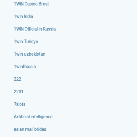
1WIN Casino Brasil
1win India
1WIN Official In Russia
1win Turkiye
1win uzbekistan
1winRussia
222
2231
7slots
Artificial intelligence
asian mail brides