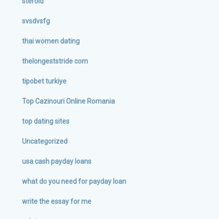
steroid
svsdvsfg
thai women dating
thelongeststride com
tipobet turkiye
Top Cazinouri Online Romania
top dating sites
Uncategorized
usa cash payday loans
what do you need for payday loan
write the essay for me