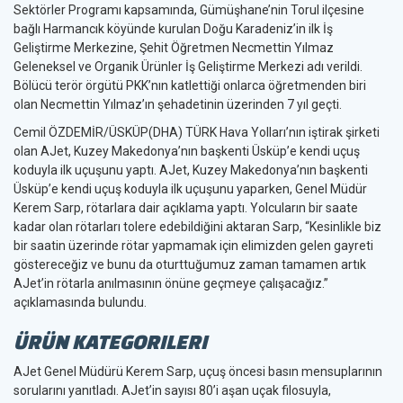
Sektörler Programı kapsamında, Gümüşhane’nin Torul ilçesine
bağlı Harmancık köyünde kurulan Doğu Karadeniz’in ilk İş
Geliştirme Merkezine, Şehit Öğretmen Necmettin Yılmaz
Geleneksel ve Organik Ürünler İş Geliştirme Merkezi adı verildi.
Bölücü terör örgütü PKK’nın katlettiği onlarca öğretmenden biri
olan Necmettin Yılmaz’ın şehadetinin üzerinden 7 yıl geçti.
Cemil ÖZDEMİR/ÜSKÜP(DHA) TÜRK Hava Yolları’nın iştirak şirketi
olan AJet, Kuzey Makedonya’nın başkenti Üsküp’e kendi uçuş
koduyla ilk uçuşunu yaptı. AJet, Kuzey Makedonya’nın başkenti
Üsküp’e kendi uçuş koduyla ilk uçuşunu yaparken, Genel Müdür
Kerem Sarp, rötarlara dair açıklama yaptı. Yolcuların bir saate
kadar olan rötarları tolere edebildiğini aktaran Sarp, “Kesinlikle biz
bir saatin üzerinde rötar yapmamak için elimizden gelen gayreti
göstereceğiz ve bunu da oturttuğumuz zaman tamamen artık
AJet’in rötarla anılmasının önüne geçmeye çalışacağız.”
açıklamasında bulundu.
ÜRÜN KATEGORILERI
AJet Genel Müdürü Kerem Sarp, uçuş öncesi basın mensuplarının
sorularını yanıtladı. AJet’in sayısı 80’i aşan uçak filosuyla,