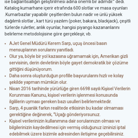
ise bağlantısallığın geliştirilmesi adına önemli bir adımdır.” dedi.
Katalog kumarhane içerir etrafında 600 slotlar ve masa oyunları
.Kumarbazlar yapabilir çeşitlerden bulun nadir ve ünlü yüksek
dağılımlı slotlar , kart türü yazılım (poker, bakara, blackjack), çeşitli
türlerde ruletler, anlık oyunlar, hangisi piyango kazananlarını
belirleme metodolojisine göre gerçekleşir, vb.
AJet Genel Müdürü Kerem Sarp, uçuş öncesi basın
mensuplarının sorularını yanıtladı.
Olur ya, böyle bir yol kazasına uğramamak için, Amerikan gizli
servisinin, derin devletinin böyle gayet demokratik bir çözüme
gittiğini düşünüyorum.
Daha sonra oluşturduğun profille başvurularını hızlı ve kolay
şekilde yapman mümkün olur.
Nisan 2016 tarihinde yürürlüğe giren 6698 sayılı Kişisel Verilerin
Korunması Kanunu, kişisel verilerin işlenmesi konusunda
ilgililerin uyması gereken bazı usulleri belirlemektedir.
Sarp, 4 puanlık farkın realitede etkisinin bu kadar olmaması
gerektiğine değinerek, “Uçağı gönderiyorsunuz.
Kişisel verilerinizin kullanımına dair sorularınızın olması ve
bilgilerinizin kaydedilmesi için vermiş olduğunuz izninizi iptal
edebilmek üzere bizimle adresinden iletişime geçebilirsiniz.