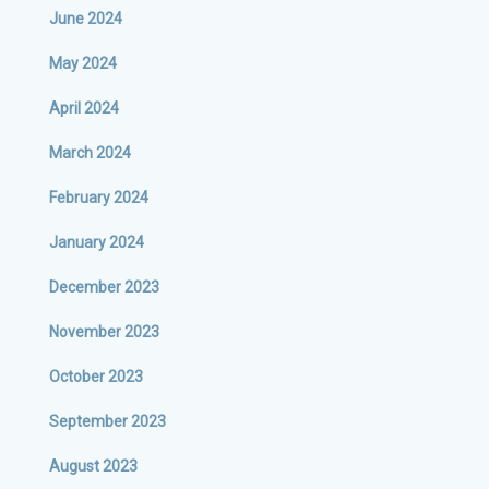
June 2024
May 2024
April 2024
March 2024
February 2024
January 2024
December 2023
November 2023
October 2023
September 2023
August 2023