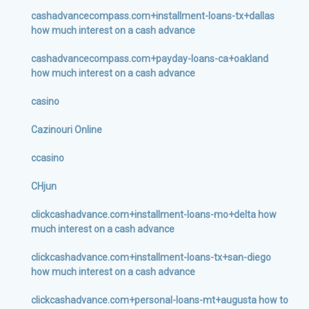
cashadvancecompass.com+installment-loans-tx+dallas
how much interest on a cash advance
cashadvancecompass.com+payday-loans-ca+oakland
how much interest on a cash advance
casino
Cazinouri Online
ccasino
CHjun
clickcashadvance.com+installment-loans-mo+delta how
much interest on a cash advance
clickcashadvance.com+installment-loans-tx+san-diego
how much interest on a cash advance
clickcashadvance.com+personal-loans-mt+augusta how to