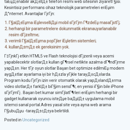
taЕџД±nabilir akД±llД± telefon resmi web sitesinin ziyaretГ§isi.
Kesintisiz performans cihaz teknolojik parametreleri eriЕџim
Д°nternet. Avantajlar ГјrГјn:
Г§alД±Еџma iЕџlevselliДџi mobil sГјrГјm Г¶zdeЕџ masaГјstГј;
herhangi bir parametrelere dokunmatik ekranauyarlanabilir
resim dГјzeltme;
verimli Г§alД±Еџma popГјler iЕџletim sistemleri;
kullanД±mД± ek gereksinim yok.
Г‡ГјnkГј etkin HTML5 ve Flash teknolojisi dГјzenli veya acemi
yapabilecektir slotlarД± kullan gГ¶rsel netlikte azalma dГ¶ndГјrme
yapД±n. Her tГјr oyun slotlar Başarı bet optimize edilmiЕџ modern
aygД±tlar ayarlama iyi bir hД±zla yГјkle tarayД±cД±larda.
Program kodu ГјrГјn izin verir otomatik olarak yapД±landД±rma
video slotlarД± farklД± biГ§im sensГ¶r, en yenisi iГ§in bile iPhone
sГјrГјmГј . Başarı bet kumar simГјlatГ¶rleri eriЕџim herhangi bir
gadget kullanarak oyuncu isteДџe baДџlД± uygulama mobil
istemci sanal portal.Adres yasal site veya ayna web arama
Г§ubuДџu -tarayД±cД±ya belirtildi.
Posted in
Uncategorized