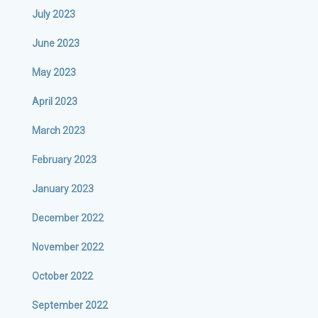
July 2023
June 2023
May 2023
April 2023
March 2023
February 2023
January 2023
December 2022
November 2022
October 2022
September 2022