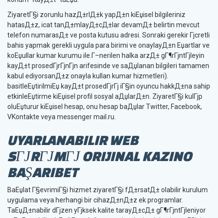
ZiyaretГ§i zorunlu hazД±rlД±k yapД±n kiЕџisel bilgileriniz
hatasД±z, icat tanД±mlayД±cД±lar devamД± belirtin mevcut
telefon numarasД± ve posta kutusu adresi. Sonraki gerekir Гјcretli
bahis yapmak gerekli uygula para birimi ve onaylayД±n Еџartlar ve
koЕџullar kumar kurumu ile.Г–nerilen halka arzД± gГ¶rГјntГјleyin
kayД±t prosedГјrГјnГјn arifesinde ve saДџlanan bilgileri tamamen
kabul ediyorsanД±z onayla kullan kumar hizmetleri).
basitleЕџtirilmiЕџ kayД±t prosedГјrГј iГ§in oyuncu hakkД±na sahip
etkinleЕџtirme kiЕџisel profil sosyal aДџlarД±n. ZiyaretГ§i kulГјp
oluЕџturur kiЕџisel hesap, onu hesap baДџlar Twitter, Facebook,
VKontakte veya messenger mail.ru.
UYARLANABILIR WEB
SГЈRГЈMГЈ ORIJINAL KAZINO
BAŞARIBET
BaЕџlat Г§evrimiГ§i hizmet ziyaretГ§i fД±rsatД± olabilir kurulum
uygulama veya herhangi bir cihazД±nД±z ek programlar.
TaЕџД±nabilir dГјzen yГјksek kalite tarayД±cД± gГ¶rГјntГјleniyor