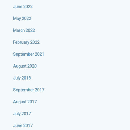
June 2022
May 2022
March 2022
February 2022
September 2021
August 2020
July 2018
September 2017
August 2017
July 2017
June 2017