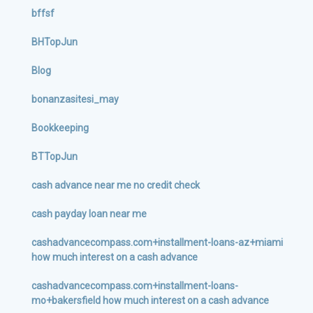
bffsf
BHTopJun
Blog
bonanzasitesi_may
Bookkeeping
BTTopJun
cash advance near me no credit check
cash payday loan near me
cashadvancecompass.com+installment-loans-az+miami
how much interest on a cash advance
cashadvancecompass.com+installment-loans-
mo+bakersfield how much interest on a cash advance