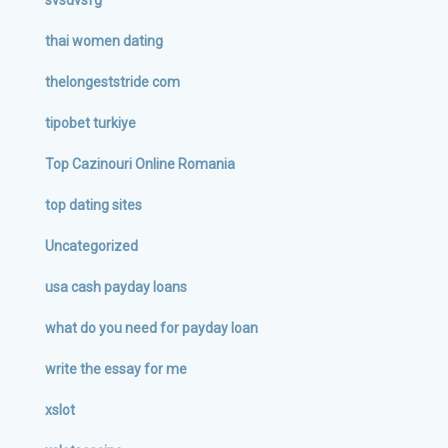
svsdvsfg
thai women dating
thelongeststride com
tipobet turkiye
Top Cazinouri Online Romania
top dating sites
Uncategorized
usa cash payday loans
what do you need for payday loan
write the essay for me
xslot