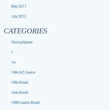
May 2017
July 2012
CATEGORIES
! Без рубрики
1
1w
1Win AZ Casino
1Win Brasil
1win Brazil
1WIN Casino Brasil