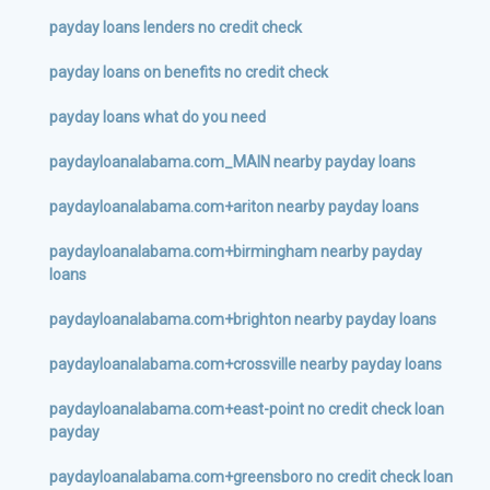
payday loans lenders no credit check
payday loans on benefits no credit check
payday loans what do you need
paydayloanalabama.com_MAIN nearby payday loans
paydayloanalabama.com+ariton nearby payday loans
paydayloanalabama.com+birmingham nearby payday
loans
paydayloanalabama.com+brighton nearby payday loans
paydayloanalabama.com+crossville nearby payday loans
paydayloanalabama.com+east-point no credit check loan
payday
paydayloanalabama.com+greensboro no credit check loan