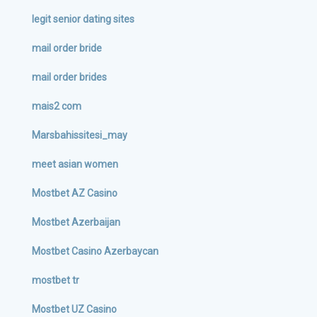
legit senior dating sites
mail order bride
mail order brides
mais2 com
Marsbahissitesi_may
meet asian women
Mostbet AZ Casino
Mostbet Azerbaijan
Mostbet Casino Azerbaycan
mostbet tr
Mostbet UZ Casino