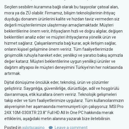
Seçilen sesbilim kuramına bağlı olarak bu taşıyıcılar çatısal alan,
mora ya da ZÜ olabilir. Firmamız, bilişim teknolojilerinin ihtiyaç
duyduğu donanım ürünlerini kalite ve hızdan taviz vermeden siz
değerli müşterilerimize ulaştırmayı amaçlamaktadır. Müşteri
beklentilerine önem verir, ihtiyaçların hızlı ve doğru algılar, değişen
beklentileri analiz eder ve müşteri ihtiyaçlarına yönelik ürün ve
hizmet sağlarız. Çalışanlarımızla bağ kurar, açık iletişim sağlar,
onların kişisel gelişimine önem veririz. Tüm faaliyetlerimizde
girişimcilik ruhuyla hareket eder, yenilikçi ve yaratıcı bakış açımızla
değer katarız. Müşteri beklentilerine uygun yenilikçi ürünler ve
dağıtım altyapısı ile müşteri deneyimini Türkiye’nin her noktasında
artırmak.
Dijital dönüşüme öncülük eder, teknoloji, ürün ve çözümler
geliştiririz. Saygınlığa, güvenilirliğe, dürüstlüğe, adil ve hoşgörülü
davranmaya, etik kurallara önem veririz. Teknolojik gelişmeleri
takip eder ve tüm faaliyetlerimize uygularız. Tüm kullanıcılarımızın
alışverişinin her aşamasında memnuniyeti için çalışıyoruz. MSI Pro
24X 10M-030XTR 23.8″ Full HD All In One PC hakkında merak
ettiklerini, aşağıdaki metin alanına yazarak bize iletebilirsin.
Posted in
xslotscasino
Leave a comment