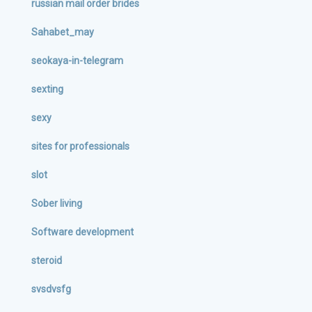
russian mail order brides
Sahabet_may
seokaya-in-telegram
sexting
sexy
sites for professionals
slot
Sober living
Software development
steroid
svsdvsfg