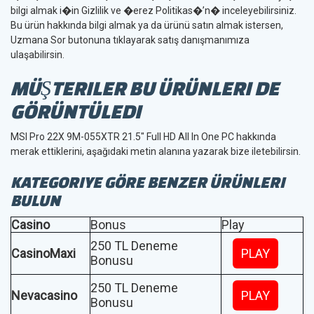
bilgi almak i�in Gizlilik ve �erez Politikas�’n� inceleyebilirsiniz.
Bu ürün hakkında bilgi almak ya da ürünü satın almak istersen,
Uzmana Sor butonuna tıklayarak satış danışmanımıza
ulaşabilirsin.
MÜŞTERILER BU ÜRÜNLERI DE
GÖRÜNTÜLEDI
MSI Pro 22X 9M-055XTR 21.5″ Full HD All In One PC hakkında
merak ettiklerini, aşağıdaki metin alanına yazarak bize iletebilirsin.
KATEGORIYE GÖRE BENZER ÜRÜNLERI
BULUN
Casino
Bonus
Play
250 TL Deneme
CasinoMaxi
PLAY
Bonusu
250 TL Deneme
Nevacasino
PLAY
Bonusu