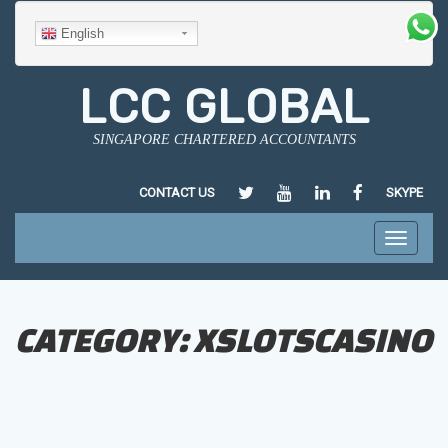
English
LCC GLOBAL
SINGAPORE CHARTERED ACCOUNTANTS
HTTPS://TWITTER.COM/LCCGLO
HTTPS://WWW.YOUTUBE.
HTTPS://SG.LINKED
HTTPS://WWW
CONTACT US
SKYPE
CHEN/35/182/124
Toggle
navigati
CATEGORY:
XSLOTSCASINO