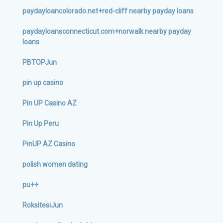
paydayloancolorado.net+red-cliff nearby payday loans
paydayloansconnecticut.com+norwalk nearby payday
loans
PBTOPJun
pin up casino
Pin UP Casino AZ
Pin Up Peru
PinUP AZ Casino
polish women dating
pu++
RoksitesiJun