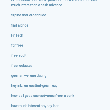
elitecashadvance.com+personal-loans-ms+victoria how
much interest on a cash advance
filipino mail order bride
find a bride
FinTech
for free
free adult
free websites
german women dating
heylink.memostbet-giris_may
how do i get a cash advance from a bank
how much interest payday loan