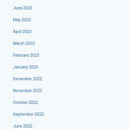
June 2023
May 2023
April 2023
March 2023
February 2023
January 2023
December 2022
November 2022
October 2022
September 2022
June 2022