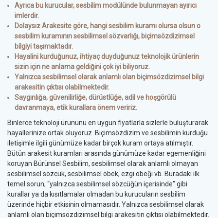
Ayrıca bu kurucular, sesbilim modülünde bulunmayan ayırıcı
imlerdir.
Dolaysız Arakesite göre, hangi sesbilim kuramı olursa olsun o
sesbilim kuramının sesbilimsel sözvarlığı, biçimsözdizimsel
bilgiyi taşımaktadır.
Hayalini kurduğunuz, ihtiyaç duyduğunuz teknolojik ürünlerin
sizin için ne anlama geldiğini çok iyi biliyoruz.
Yalnızca sesbilimsel olarak anlamlı olan biçimsözdizimsel bilgi
arakesitin çıktısı olabilmektedir.
Saygınlığa, güvenilirliğe, dürüstlüğe, adil ve hoşgörülü
davranmaya, etik kurallara önem veririz.
Binlerce teknoloji ürününü en uygun fiyatlarla sizlerle buluşturarak
hayallerinize ortak oluyoruz. Biçimsözdizim ve sesbilimin kurduğu
iletişimle ilgili günümüze kadar birçok kuram ortaya atılmıştır.
Bütün arakesit kuramları arasında günümüze kadar egemenliğini
koruyan Bürünsel Sesbilim, sesbilimsel olarak anlamlı olmayan
sesbilimsel sözcük, sesbilimsel öbek, ezgi öbeği vb. Buradaki ilk
temel sorun, “yalnızca sesbilimsel sözcüğün içerisinde” gibi
kurallar ya da kısıtlamalar olmadan bu kurucuların sesbilim
üzerinde hiçbir etkisinin olmamasıdır. Yalnızca sesbilimsel olarak
anlamlı olan biçimsözdizimsel bilgi arakesitin çıktısı olabilmektedir.