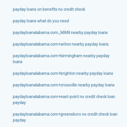
payday loans on benefits no credit check
payday loans what do you need
paydayloanalabama.com_MAIN nearby payday loans
paydayloanalabama.com+ariton nearby payday loans
paydayloanalabama.com+birmingham nearby payday
loans
paydayloanalabama.com+brighton nearby payday loans
paydayloanalabama.com+crossville nearby payday loans
paydayloanalabama.com+east-point no credit check loan
payday
paydayloanalabama.com+greensboro no credit check loan
payday