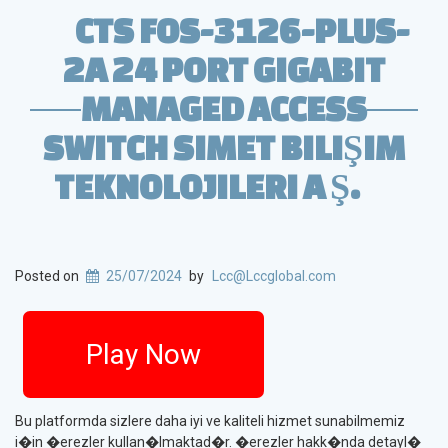
CTS FOS-3126-PLUS-
2A 24 PORT GIGABIT
MANAGED ACCESS
SWITCH SIMET BILIŞIM
TEKNOLOJILERI A Ş.
Posted on
25/07/2024
by
Lcc@Lccglobal.com
Play Now
Bu platformda sizlere daha iyi ve kaliteli hizmet sunabilmemiz
i�in �erezler kullan�lmaktad�r. �erezler hakk�nda detayl�