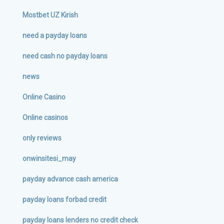
Mostbet UZ Kirish
need a payday loans
need cash no payday loans
news
Online Casino
Online casinos
only reviews
onwinsitesi_may
payday advance cash america
payday loans forbad credit
payday loans lenders no credit check