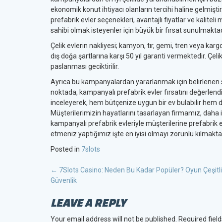
ekonomik konut ihtiyacı olanların tercihi haline gelmişti
prefabrik evler seçenekleri, avantajlı fiyatlar ve kalite
sahibi olmak isteyenler için büyük bir fırsat sunulmaktad
Çelik evlerin nakliyesi; kamyon, tır, gemi, tren veya ka
dış doğa şartlarına karşı 50 yıl garanti vermektedir. Çeli
paslanması geciktirilir.
Ayrıca bu kampanyalardan yararlanmak için belirlenen s
noktada, kampanyalı prefabrik evler fırsatını değerlen
inceleyerek, hem bütçenize uygun bir ev bulabilir hem d
Müşterilerimizin hayatlarını tasarlayan firmamız, daha 
kampanyalı prefabrik evleriyle müşterilerine prefabrik evi
etmeniz yaptığımız işte en iyisi olmayı zorunlu kılmaktad
Posted in
7slots
POST
←
7Slots Casino: Neden Bu Kadar Popüler? Oyun Çeşitlil
Güvenlik
NAVIGATION
LEAVE A REPLY
Your email address will not be published.
Required fiel