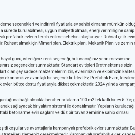
ödeme seçenekleri ve indirimli fiyatlarla ev sahibi olmanın mümkün oldu
sa sürede kurulabilmesi, uygun maliyetli olması, enerji verimliliğine sahi
lı prefabrik evlerin tercih edilme sebebini oluşturuyor. Ruhsat çelik evi
dir. Ruhsat almak için Mimari plan, Elektrik planı, Mekanik Planı ve zemin
rsız hayal gücü, istediğiniz renk seçeneği, bulunacağınız yerin mevsimine
nırsız seçenekler sunmaktadır. Standart ev tipleri üretmektense sizin
dart olan şey sadece malzemelerimizin, evlerimizin ve ekibimizin kalitesi
in ekonomik ve avantajlı bir seçenektir. İdeal Ev, Prefabrik Evim, Idealmo
k evler, bütçe dostu fiyatlarıyla dikkat çekmektedir. 2024 yılında kampan
unluğuna bağlı olmakla beraber ortalama 100 m2 tek katlı bir ev 5-7 iş
lanak sağlayacak bir yalıtım sistemi ile donatılmıştır. Yapıların kurulacağı
. Alttaki betonarme evin sağlam ve düz bir tavan zeminine sahip olması
eşitli koşullar ve avantajlarla kampanyalı prefabrik evler sunmaktadır. B
 stratejiler izlemeniz gerekmektedir. Kampanyalı prefabrik evler, çağda