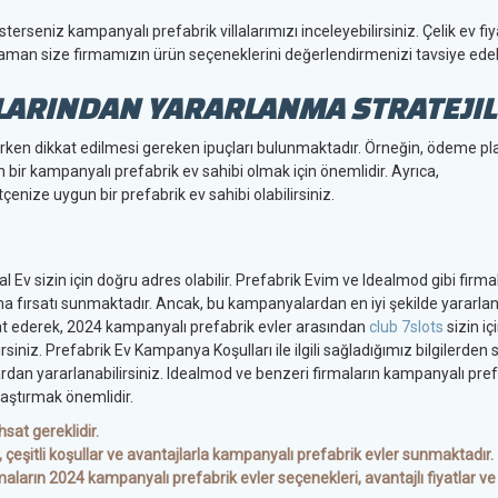
terseniz kampanyalı prefabrik villalarımızı inceleyebilirsiniz. Çelik ev fiy
 zaman size firmamızın ürün seçeneklerini değerlendirmenizi tavsiye edebi
LARINDAN YARARLANMA STRATEJIL
ırken dikkat edilmesi gereken ipuçları bulunmaktadır. Örneğin, ödeme pla
n bir kampanyalı prefabrik ev sahibi olmak için önemlidir. Ayrıca,
enize uygun bir prefabrik ev sahibi olabilirsiniz.
 Ev sizin için doğru adres olabilir. Prefabrik Evim ve Idealmod gibi firmal
lma fırsatı sunmaktadır. Ancak, bu kampanyalardan en iyi şekilde yararla
dikkat ederek, 2024 kampanyalı prefabrik evler arasından
club 7slots
sizin iç
irsiniz. Prefabrik Ev Kampanya Koşulları ile ilgili sağladığımız bilgilerden 
lardan yararlanabilirsiniz. Idealmod ve benzeri firmaların kampanyalı pre
laştırmak önemlidir.
hsat gereklidir.
, çeşitli koşullar ve avantajlarla kampanyalı prefabrik evler sunmaktadır.
maların 2024 kampanyalı prefabrik evler seçenekleri, avantajlı fiyatlar ve k