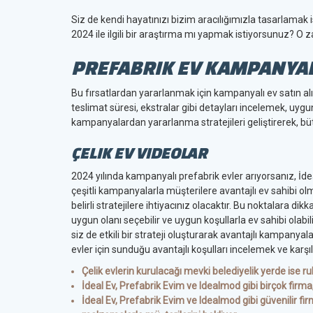
Siz de kendi hayatınızı bizim aracılığımızla tasarlamak is
2024 ile ilgili bir araştırma mı yapmak istiyorsunuz? O
PREFABRIK EV KAMPANYA
Bu fırsatlardan yararlanmak için kampanyalı ev satın al
teslimat süresi, ekstralar gibi detayları incelemek, uygu
kampanyalardan yararlanma stratejileri geliştirerek, bütç
ÇELIK EV VIDEOLAR
2024 yılında kampanyalı prefabrik evler arıyorsanız, İdeal
çeşitli kampanyalarla müşterilere avantajlı ev sahibi o
belirli stratejilere ihtiyacınız olacaktır. Bu noktalara 
uygun olanı seçebilir ve uygun koşullarla ev sahibi olabil
siz de etkili bir strateji oluşturarak avantajlı kampanya
evler için sunduğu avantajlı koşulları incelemek ve karşı
Çelik evlerin kurulacağı mevki belediyelik yerde ise ru
İdeal Ev, Prefabrik Evim ve Idealmod gibi birçok firma
İdeal Ev, Prefabrik Evim ve Idealmod gibi güvenilir fir