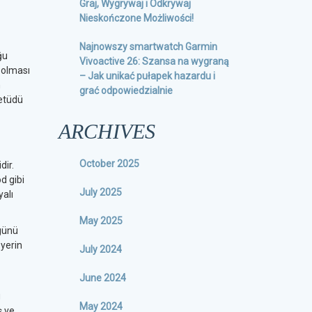
Graj, Wygrywaj i Odkrywaj
Nieskończone Możliwości!
Najnowszy smartwatch Garmin
ğu
Vivoactive 26: Szansa na wygraną
p olması
– Jak unikać pułapek hazardu i
n
grać odpowiedzialnie
 etüdü
ARCHIVES
October 2025
dir.
d gibi
July 2025
yalı
May 2025
 günü
 yerin
July 2024
June 2024
u
May 2024
ş ve