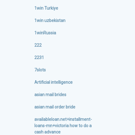
1win Turkiye
1win uzbekistan
1winRussia
222
2231
7slots
Artificial intelligence
asian mail brides
asian mail order bride
availableloan.net+installment-
loans-mn+victoria how to do a
cash advance