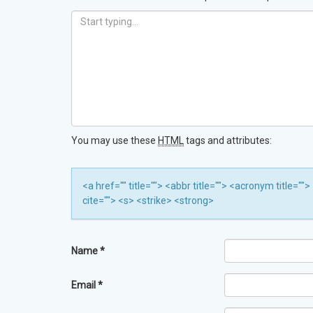
You may use these
HTML
tags and attributes:
<a href="" title=""> <abbr title=""> <acronym title=
cite=""> <s> <strike> <strong>
Name
*
Email
*