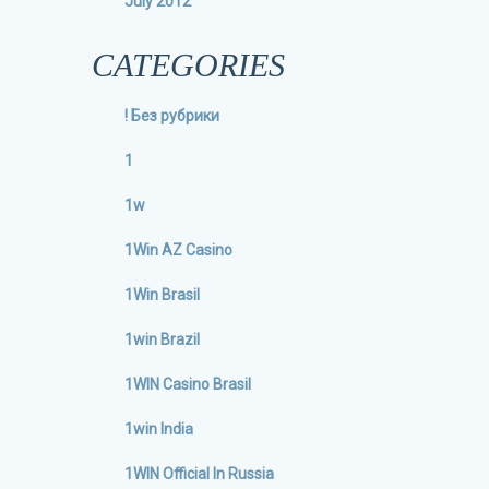
July 2012
CATEGORIES
! Без рубрики
1
1w
1Win AZ Casino
1Win Brasil
1win Brazil
1WIN Casino Brasil
1win India
1WIN Official In Russia