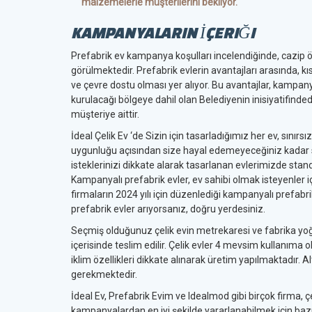
malzemelerle müşterilerini bekliyor.
KAMPANYALARIN İÇERIĞI
Prefabrik ev kampanya koşulları incelendiğinde, cazip 
görülmektedir. Prefabrik evlerin avantajları arasında, kı
ve çevre dostu olması yer alıyor. Bu avantajlar, kampanya
kurulacağı bölgeye dahil olan Belediyenin inisiyatifinde
müşteriye aittir.
İdeal Çelik Ev ‘de Sizin için tasarladığımız her ev, sını
uygunluğu açısından size hayal edemeyeceğiniz kadar sı
isteklerinizi dikkate alarak tasarlanan evlerimizde stan
Kampanyalı prefabrik evler, ev sahibi olmak isteyenler iç
firmaların 2024 yılı için düzenlediği kampanyalı prefabri
prefabrik evler arıyorsanız, doğru yerdesiniz.
Seçmiş olduğunuz çelik evin metrekaresi ve fabrika yoğ
içerisinde teslim edilir. Çelik evler 4 mevsim kullanıma o
iklim özellikleri dikkate alınarak üretim yapılmaktadır
gerekmektedir.
İdeal Ev, Prefabrik Evim ve Idealmod gibi birçok firma, ç
kampanyalardan en iyi şekilde yararlanabilmek için bazı