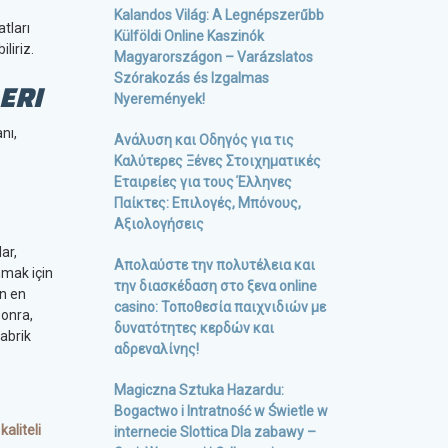
Kalandos Világ: A Legnépszerűbb
atları
Külföldi Online Kaszinók
liriz.
Magyarországon – Varázslatos
Szórakozás és Izgalmas
ERI
Nyeremények!
nı,
Ανάλυση και Οδηγός για τις
Καλύτερες Ξένες Στοιχηματικές
Εταιρείες για τους Έλληνες
Παίκτες: Επιλογές, Μπόνους,
Αξιολογήσεις
ar,
Απολαύστε την πολυτέλεια και
nmak için
την διασκέδαση στο ξενα online
in en
casino: Τοποθεσία παιχνιδιών με
sonra,
δυνατότητες κερδών και
fabrik
αδρεναλίνης!
Magiczna Sztuka Hazardu:
Bogactwo i Intratność w Świetle w
aliteli
internecie Slottica Dla zabawy –