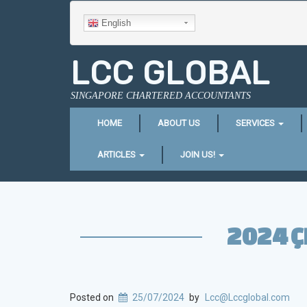
English
LCC GLOBAL
SINGAPORE CHARTERED ACCOUNTANTS
HOME
ABOUT US
SERVICES
ARTICLES
JOIN US!
2024 Ç
Posted on
25/07/2024
by
Lcc@Lccglobal.com