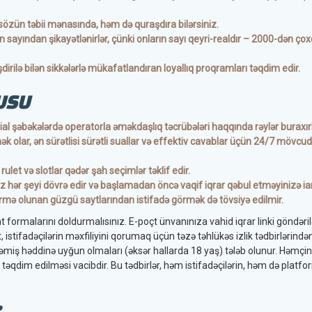
özün təbii mənasında, həm də quraşdıra bilərsiniz.
 sayından şikayətlənirlər, çünki onların sayı qeyri-realdır – 2000-dən ço
dirilə bilən sikkələrlə mükafatlandıran loyallıq proqramları təqdim edir.
USU
al şəbəkələrdə operatorla əməkdaşlıq təcrübələri haqqında rəylər buraxırl
mək olar, ən sürətlisi sürətli suallar və effektiv cavablar üçün 24/7 mövcu
ulet və slotlar qədər şah seçimlər təklif edir.
 hər şeyi dövrə edir və başlamadan öncə vaqif iqrar qəbul etməyinizə ian
rmə olunan güzgü saytlarından istifadə görmək də tövsiyə edilmir.
t formalarını doldurmalısınız. E-poçt ünvanınıza vahid iqrar linki göndəril
, istifadəçilərin məxfiliyini qorumaq üçün təzə təhlükəs izlik tədbirlərində
miş həddinə uyğun olmaları (əksər hallarda 18 yaş) tələb olunur. Həmçin
əqdim edilməsi vacibdir. Bu tədbirlər, həm istifadəçilərin, həm də platf
?