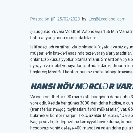
Posted on
25/02/2023
by
Lcc@Lccglobal.com
şuluqçuluq Yuvası Mostbet Vətəndaşın 156 Min Manatı M
hətta at yarışlarına mərc edə bilərlər.
İstifadəçi adı və şifrənizlə iç olmaq kifayətdir və siz oy
müştərilərin istəkləri əsasında təzə versiyalar yaradırlar.
onlar təzə xüsusiyyətlərlə tamamlanır. Smartfon və ya 
oynayın və mobil versiyadan istifadə edərək idmana m
başlamış MostBet kontorunun öz mobil tətbiqetməsinə mal
HANSI NÖV MƏRCLƏR VAR
Və indi mostbet-az 90 mərc xətti haqqında daha daha 3
yörə edir. Xəttdə hər günəş 3000-dən daha hadisə, o cüml
(transferlər, məşqçi təyinatları, fərdi mükafatlar) var. G
bukmeker kontor marjanı 1-2% azaldır. Məsələn, “Qarabağ
Başqa sözlə, ilk depozit nə kəmiyyət böyükdürsə, bonu
hesabınızı vahid dəfəyə 400 manat və ya ən daha pulla 