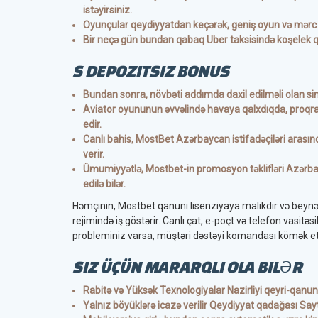
istəyirsiniz.
Oyunçular qeydiyyatdan keçərək, geniş oyun və mərc s
Bir neçə gün bundan qabaq Uber taksisində koşelek q
S DEPOZITSIZ BONUS
Bundan sonra, növbəti addımda daxil edilməli olan sim
Aviator oyununun əvvəlində havaya qalxdıqda, proqr
edir.
Canlı bahis, MostBet Azərbaycan istifadəçiləri arası
verir.
Ümumiyyətlə, Mostbet-in promosyon təklifləri Azərbayc
edilə bilər.
Həmçinin, Mostbet qanuni lisenziyaya malikdir və beynəlx
rejimində iş göstərir. Canlı çat, e-poçt və telefon vasitəs
probleminiz varsa, müştəri dəstəyi komandası kömək et
SIZ ÜÇÜN MARARQLI OLA BILƏR
Rabitə və Yüksək Texnologiyalar Nazirliyi qeyri-qanuni
Yalnız böyüklərə icazə verilir Qeydiyyat qadağası S