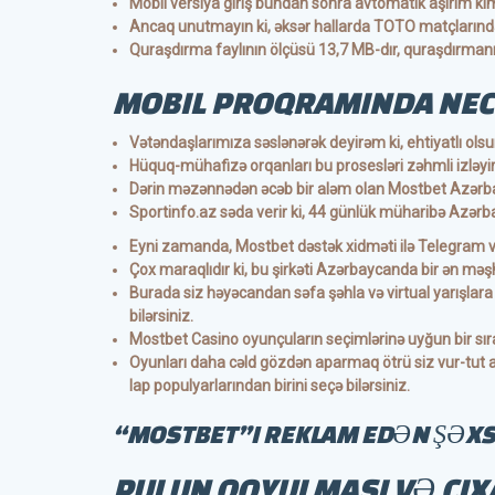
Mobil versiya giriş bundan sonra avtomatik aşırım kimi
Ancaq unutmayın ki, əksər hallarda TOTO matçlarında y
Quraşdırma faylının ölçüsü 13,7 MB-dır, quraşdırmanı
MOBIL PROQRAMINDA NEC
Vətəndaşlarımıza səslənərək deyirəm ki, ehtiyatlı olsu
Hüquq-mühafizə orqanları bu prosesləri zəhmli izləyir 
Dərin məzənnədən əcəb bir aləm olan Mostbet Azərbay
Sportinfo.az səda verir ki, 44 günlük müharibə Azərbay
Eyni zamanda, Mostbet dəstək xidməti ilə Telegram v
Çox maraqlıdır ki, bu şirkəti Azərbaycanda bir ən məş
Burada siz həyəcandan səfa şəhla və virtual yarışlara
bilərsiniz.
Mostbet Casino oyunçuların seçimlərinə uyğun bir sıra
Oyunları daha cəld gözdən aparmaq ötrü siz vur-tut 
lap populyarlarından birini seçə bilərsiniz.
“MOSTBET”I REKLAM EDƏN ŞƏX
PULUN QOYULMASI VƏ ÇIX