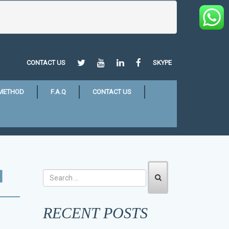
HTTPS://TWITTER.COM/LCCGLOBALSG
HTTPS://WWW.YOUTUBE.COM/USER/LCC
HTTPS://SG.LINKEDIN.COM/PUB/L
HTTPS://WWW.FACEBOOK.C
CONTACT US
SKYPE
CHEN/35/182/124
METHOD
F.A.Q
CONTACT US
N
RECENT POSTS