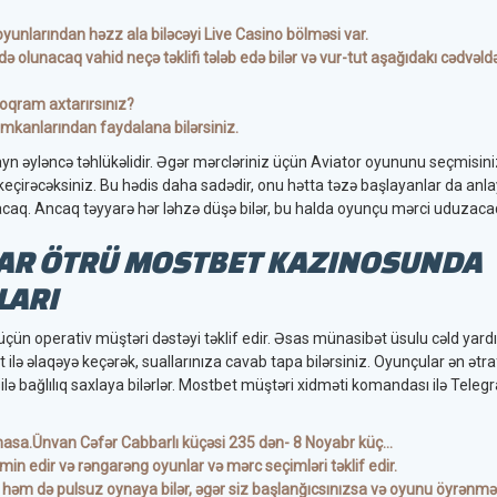
oyunlarından həzz ala biləcəyi Live Casino bölməsi var.
ə olunacaq vahid neçə təklifi tələb edə bilər və vur-tut aşağıdakı cədvəl
roqram axtarırsınız?
imkanlarından faydalana bilərsiniz.
n əyləncə təhlükəlidir. Əgər mərcləriniz üçün Aviator oyununu seçmisini
keçirəcəksiniz. Bu hədis daha sadədir, onu hətta təzə başlayanlar da anlay
xacaq. Ancaq təyyarə hər ləhzə düşə bilər, bu halda oyunçu mərci uduzaca
AR ÖTRÜ MOSTBET KAZINOSUNDA
LARI
üçün operativ müştəri dəstəyi təklif edir. Əsas münasibət üsulu cəld yard
t ilə əlaqəyə keçərək, suallarınıza cavab tapa bilərsiniz. Oyunçular ən ətraf
 bağlılıq saxlaya bilərlər. Mostbet müştəri xidməti komandası ilə Teleg
masa.Ünvan Cəfər Cabbarlı küçəsi 235 dən- 8 Noyabr küç…
min edir və rəngarəng oyunlar və mərc seçimləri təklif edir.
, həm də pulsuz oynaya bilər, əgər siz başlanğıcsınızsa və oyunu öyrənm