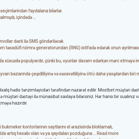
eçimlərindən faydalana bilərlər.
almışdı, içindədə …
vollar dəsti ilə SMS göndəriləcək.
am təsadüfi nömrə generatorundan (RNG) istifadə edərək onun ayrılması
nda xüsusilə populyardır, çünki bu, oyunlar davam edərkən mərc etməyə 
an bazarında çeşidliliyinə və səxavətliliyinə ötrü daha yaxşılardan biri 
alq hədis tənzimləyiciləri tərəfindən nəzarət edilir. Mostbet müştəri dəs
ilə müştəri dəstəyi ilə münasibət saxlaya bilərsiniz. Hər hansı bir sualınız v
məyə hazırdır.
 bukmeker kontorlarının saytlarını el ərazisində bloklamalı,
aytda artıq hesabı olan və ya qaydaları pozduğuna … Read more