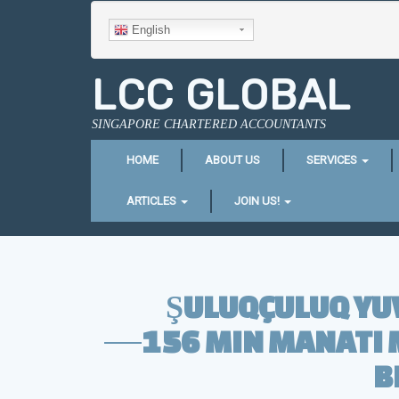
English
LCC GLOBAL
SINGAPORE CHARTERED ACCOUNTANTS
HOME
ABOUT US
SERVICES
ARTICLES
JOIN US!
ŞULUQÇULUQ YU
156 MIN MANATI 
B