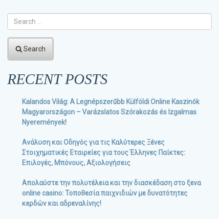
Search
RECENT POSTS
Kalandos Világ: A Legnépszerűbb Külföldi Online Kaszinók
Magyarországon – Varázslatos Szórakozás és Izgalmas
Nyeremények!
Ανάλυση και Οδηγός για τις Καλύτερες Ξένες
Στοιχηματικές Εταιρείες για τους Έλληνες Παίκτες:
Επιλογές, Μπόνους, Αξιολογήσεις
Απολαύστε την πολυτέλεια και την διασκέδαση στο ξενα
online casino: Τοποθεσία παιχνιδιών με δυνατότητες
κερδών και αδρεναλίνης!