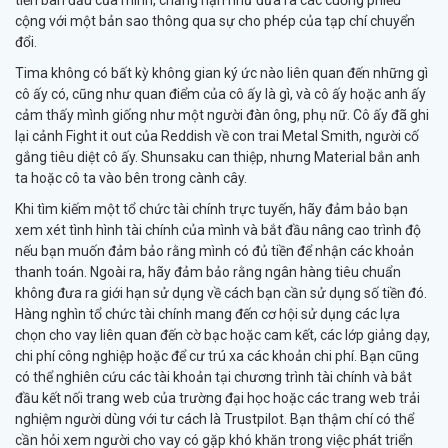
tiền ban đầu của mình, chẳng hạn như đưa ra các cuống phiếu
cộng với một bản sao thông qua sự cho phép của tạp chí chuyển
đổi.
Tima không có bất kỳ không gian ký ức nào liên quan đến những gì
cô ấy có, cũng như quan điểm của cô ấy là gì, và cô ấy hoặc anh ấy
cảm thấy mình giống như một người đàn ông, phụ nữ. Cô ấy đã ghi
lại cảnh Fight it out của Reddish về con trai Metal Smith, người cố
gắng tiêu diệt cô ấy. Shunsaku can thiệp, nhưng Material bắn anh
ta hoặc cô ta vào bên trong cành cây.
Khi tìm kiếm một tổ chức tài chính trực tuyến, hãy đảm bảo bạn
xem xét tình hình tài chính của mình và bắt đầu nâng cao trình độ
nếu bạn muốn đảm bảo rằng mình có đủ tiền để nhận các khoản
thanh toán. Ngoài ra, hãy đảm bảo rằng ngân hàng tiêu chuẩn
không đưa ra giới hạn sử dụng về cách bạn cần sử dụng số tiền đó.
Hàng nghìn tổ chức tài chính mang đến cơ hội sử dụng các lựa
chọn cho vay liên quan đến cờ bạc hoặc cam kết, các lớp giảng dạy,
chi phí công nghiệp hoặc để cư trú xa các khoản chi phí. Bạn cũng
có thể nghiên cứu các tài khoản tại chương trình tài chính và bắt
đầu kết nối trang web của trường đại học hoặc các trang web trải
nghiệm người dùng với tư cách là Trustpilot. Bạn thậm chí có thể
cần hỏi xem người cho vay có gặp khó khăn trong việc phát triển