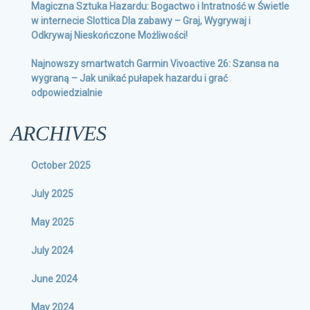
Magiczna Sztuka Hazardu: Bogactwo i Intratność w Świetle
w internecie Slottica Dla zabawy – Graj, Wygrywaj i
Odkrywaj Nieskończone Możliwości!
Najnowszy smartwatch Garmin Vivoactive 26: Szansa na
wygraną – Jak unikać pułapek hazardu i grać
odpowiedzialnie
ARCHIVES
October 2025
July 2025
May 2025
July 2024
June 2024
May 2024