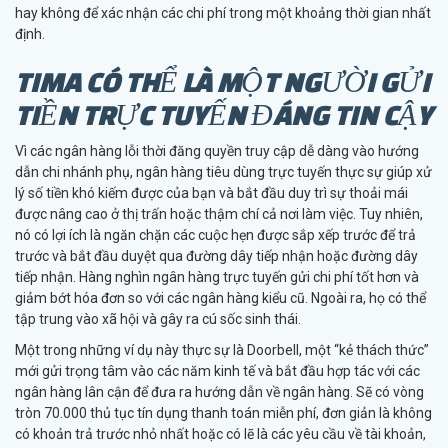
hay không để xác nhận các chi phí trong một khoảng thời gian nhất
định.
TIMA CÓ THỂ LÀ MỘT NGƯỜI GỬI
TIỀN TRỰC TUYẾN ĐÁNG TIN CẬY
Vì các ngân hàng lỗi thời đăng quyền truy cập dễ dàng vào hướng
dẫn chi nhánh phụ, ngân hàng tiêu dùng trực tuyến thực sự giúp xử
lý số tiền khó kiếm được của bạn và bắt đầu duy trì sự thoải mái
được nâng cao ở thị trấn hoặc thậm chí cả nơi làm việc. Tuy nhiên,
nó có lợi ích là ngăn chặn các cuộc hẹn được sắp xếp trước để trả
trước và bắt đầu duyệt qua đường dây tiếp nhận hoặc đường dây
tiếp nhận. Hàng nghìn ngân hàng trực tuyến gửi chi phí tốt hơn và
giảm bớt hóa đơn so với các ngân hàng kiểu cũ. Ngoài ra, họ có thể
tập trung vào xã hội và gây ra cú sốc sinh thái.
Một trong những ví dụ này thực sự là Doorbell, một “kẻ thách thức”
mới gửi trọng tâm vào các năm kinh tế và bắt đầu hợp tác với các
ngân hàng lân cận để đưa ra hướng dẫn về ngân hàng. Sẽ có vòng
tròn 70.000 thủ tục tín dụng thanh toán miễn phí, đơn giản là không
có khoản trả trước nhỏ nhất hoặc có lẽ là các yêu cầu về tài khoản,