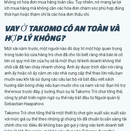
không có hóa đơn mua hàng toàn cầu. Tuy nhiên, nó mang lại lợi
ích mua hàng mà không cần các hóa đơn chăm sóc phù hợp đúng
thời hạn hoặc thậm chí là các hóa đơn thấu chi.
VAY Ở TAKOMO CÓ AN TOÀN VÀ
HỢP LÝ KHÔNG?
Một vài năm trước, một người nào đó duy trì một hộp quan trọng
trong toàn bộ cửa hàng trò chơi đã cho tôi biết rằng nhà bán lẻ cỡ
lớn có quy mô lớn của họ sẽ là một thực tế kinh doanh không thể
chối cãi đã tan chảy nhanh chóng. Anh ấy được trích dẫn nói rằng
anh ấy hoặc cô ấy cảm ơn các nhà cung cấp thể thao lớn nếu bạn
muốn sau khi tái sử dụng các câu lạc bộ và bắt đầu viết sách
hướng dẫn bóng chày nếu bạn muốn cho cả nam và nữ. Bạn hỗ trợ
the’ersus trước đây, ý tưởng thực sự là Takomo Trò chơi tổng thể,
công ty phát triển ngôn ngữ cụ thể này bắt đầu từ Người quản lý
Sebastian Haapahovi.
Takomo Trò chơi tổng thể là một thiết bị chơi gôn xuất sắc xuất sắc
với mức giá cụ thể theo những gì chúng tôi đã chuẩn bị sẵn sàng tài
chính cho nó. Điều đó không bao giờ gợi ý rằng việc kinh doanh tiết