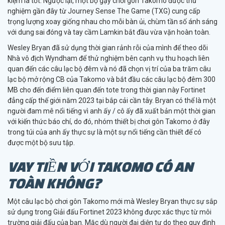
kiệm là tốt. Ngược lại, một bộ gậy chơi gôn Takomo được thử
nghiệm gần đây từ Journey Sense The Game (TXG) cung cấp
trọng lượng xoay giống nhau cho mỗi bàn ủi, chùm tần số ánh sáng
với dung sai đóng và tay cầm Lamkin bắt đầu vừa vặn hoàn toàn.
Wesley Bryan đã sử dụng thời gian rảnh rỗi của mình để theo dõi
Nhà vô địch Wyndham để thử nghiệm bên cạnh vụ thu hoạch liên
quan đến các câu lạc bộ đêm và nó đã chọn vị trí của ba trăm câu
lạc bộ mở rộng CB của Takomo và bắt đầu các câu lạc bộ đêm 300
MB cho đến điểm liên quan đến tote trong thời gian này Fortinet
đẳng cấp thế giới năm 2023 tại bắp cải cần tây. Bryan có thể là một
người đam mê nổi tiếng vì anh ấy / cô ấy đã xuất bản một thời gian
với kiến ​​thức báo chí, do đó, nhóm thiết bị chơi gôn Takomo ở đây
trong túi của anh ấy thực sự là một sự nổi tiếng cần thiết để có
được một bộ sưu tập.
VAY TIỀN VỚI TAKOMO CÓ AN
TOÀN KHÔNG?
Một câu lạc bộ chơi gôn Takomo mới mà Wesley Bryan thực sự sắp
sử dụng trong Giải đấu Fortinet 2023 không được xác thực từ môi
trường giải đấu của bạn. Mặc dù người đại diện tự do theo quy định