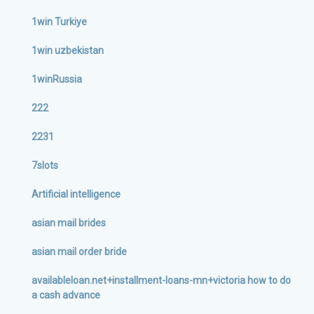
1win Turkiye
1win uzbekistan
1winRussia
222
2231
7slots
Artificial intelligence
asian mail brides
asian mail order bride
availableloan.net+installment-loans-mn+victoria how to do
a cash advance