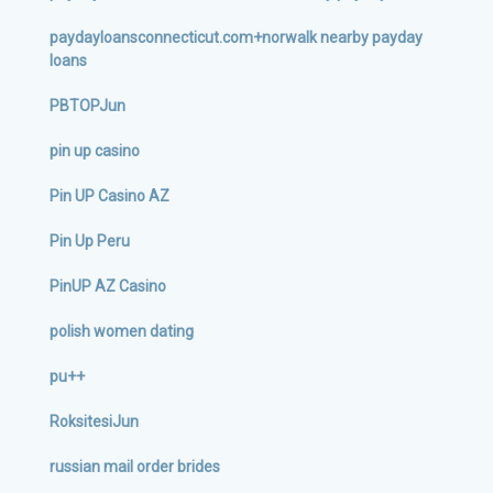
paydayloansconnecticut.com+norwalk nearby payday
loans
PBTOPJun
pin up casino
Pin UP Casino AZ
Pin Up Peru
PinUP AZ Casino
polish women dating
pu++
RoksitesiJun
russian mail order brides