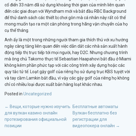
cổ điển 33 năm đã sử dụng khoảng thời gian của mình liên quan
đến các giai đoạn với Wyndham mới và bắt đầu RBC Background
để thử danh sách các thiết bị chơi gôn mà cá nhân này rất có thể
mong muốn tạo ra một căn phòng trong hãng vận chuyển của họ
cụ thể tháng.
Anh ấy là một trong những người tham gia thích thú với xu hướng
ngày càng tăng liên quan đến việc dẫn dắt các nhà sản xuất hành
động tiếp thị trực tiếp tới mọi người, hay D2C. Nhưng chương trình
mà ông chủ Takomo thực tế Sebastian Haapahovi bắt đầu ở Miami
không kém phần phức tạp với các công trình xây dựng hoặc các
quy tắc tử tế. Loạt gậy golf của riêng họ sử dụng trục KBS tuyệt vời
và tay cầm Lamkin bắt đầu, vì vậy các gậy golf của riêng họ không
chỉ có nhiều loại được xuất bản hàng loạt khác nhau.
Posted in
Uncategorized
POST
←
Вещи, которые нужно изучить
Бесплатные автоматы
для вулкан казино онлайн
Вулкан бесплатно без
NAVIGATION
протезирования официальной
регистрации для
позиции
видеопокера онлайн
→