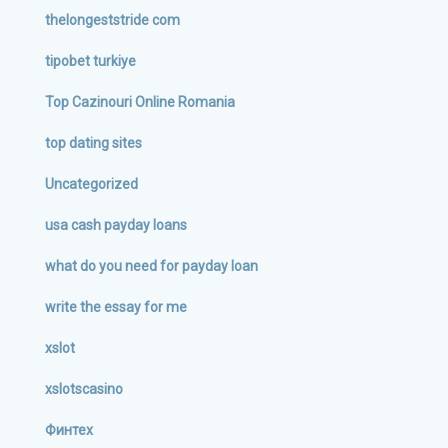
thelongeststride com
tipobet turkiye
Top Cazinouri Online Romania
top dating sites
Uncategorized
usa cash payday loans
what do you need for payday loan
write the essay for me
xslot
xslotscasino
Финтех