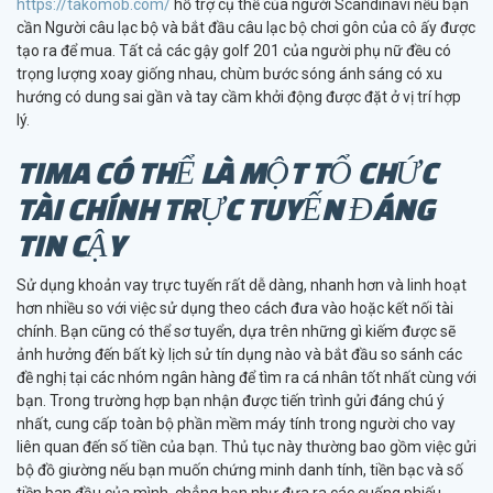
https://takomob.com/
hỗ trợ cụ thể của người Scandinavi nếu bạn
cần Người câu lạc bộ và bắt đầu câu lạc bộ chơi gôn của cô ấy được
tạo ra để mua.
Tất cả các gậy golf 201 của người phụ nữ đều có
trọng lượng xoay giống nhau, chùm bước sóng ánh sáng có xu
hướng có dung sai gần và tay cầm khởi động được đặt ở vị trí hợp
lý.
TIMA CÓ THỂ LÀ MỘT TỔ CHỨC
TÀI CHÍNH TRỰC TUYẾN ĐÁNG
TIN CẬY
Sử dụng khoản vay trực tuyến rất dễ dàng, nhanh hơn và linh hoạt
hơn nhiều so với việc sử dụng theo cách đưa vào hoặc kết nối tài
chính. Bạn cũng có thể sơ tuyển, dựa trên những gì kiếm được sẽ
ảnh hưởng đến bất kỳ lịch sử tín dụng nào và bắt đầu so sánh các
đề nghị tại các nhóm ngân hàng để tìm ra cá nhân tốt nhất cùng với
bạn. Trong trường hợp bạn nhận được tiến trình gửi đáng chú ý
nhất, cung cấp toàn bộ phần mềm máy tính trong người cho vay
liên quan đến số tiền của bạn. Thủ tục này thường bao gồm việc gửi
bộ đồ giường nếu bạn muốn chứng minh danh tính, tiền bạc và số