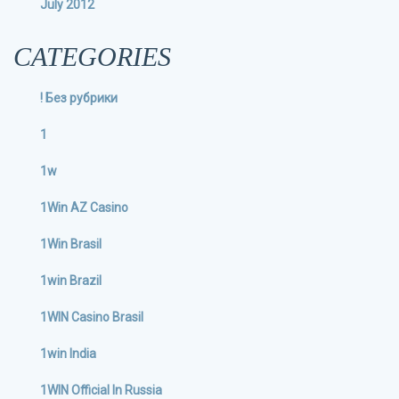
July 2012
CATEGORIES
! Без рубрики
1
1w
1Win AZ Casino
1Win Brasil
1win Brazil
1WIN Casino Brasil
1win India
1WIN Official In Russia