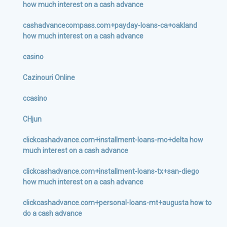
how much interest on a cash advance
cashadvancecompass.com+payday-loans-ca+oakland
how much interest on a cash advance
casino
Cazinouri Online
ccasino
CHjun
clickcashadvance.com+installment-loans-mo+delta how
much interest on a cash advance
clickcashadvance.com+installment-loans-tx+san-diego
how much interest on a cash advance
clickcashadvance.com+personal-loans-mt+augusta how to
do a cash advance