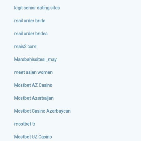
legit senior dating sites
mail order bride
mail order brides
mais2 com
Marsbahissitesi_may
meet asian women
Mostbet AZ Casino
Mostbet Azerbaijan
Mostbet Casino Azerbaycan
mostbet tr
Mostbet UZ Casino