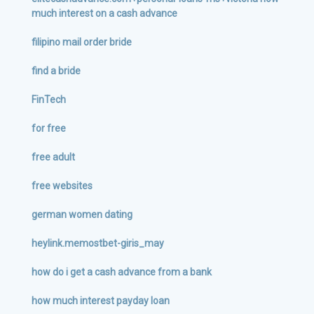
much interest on a cash advance
filipino mail order bride
find a bride
FinTech
for free
free adult
free websites
german women dating
heylink.memostbet-giris_may
how do i get a cash advance from a bank
how much interest payday loan