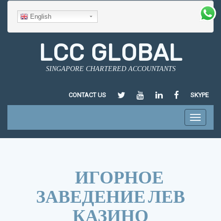
English
LCC GLOBAL
SINGAPORE CHARTERED ACCOUNTANTS
HTTPS://TWITTER.COM/LCCGLO
HTTPS://WWW.YOUTUBE.
HTTPS://SG.LINKED
HTTPS://WWW
CONTACT US
SKYPE
CHEN/35/182/124
Toggle
navigati
ИГОРНОЕ
ЗАВЕДЕНИЕ ЛЕВ
КАЗИНО