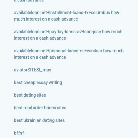
a cash advance
availableloan.net+installment-loans-tx+columbus how
much interest on a cash advance
availableloan.net+payday-loans-az+san-jose how much
interest on a cash advance
availableloan.net+personal-loans-nc+windsor how much
interest on a cash advance
aviatorSITESI_may
best cheap essay writing
best dating sites
best mail order brides sites
best ukrainian dating sites
bffsf