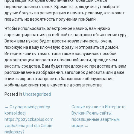
продавцов, которые обеспечивают больший смысл
первоначальных ставок. Кроме того, люди могут выбрать
другие бонусы за регистрацию и начать рекламу, что может
повысить их вероятность получения прибыли.
Чтобы использовать электронное казино, вам нужно
зарегистрироваться на веб-сайте, настроив объяснение гуру.
Затем вам нужно будет ввести новую личность, очень
похожую на вашу ключевую фразу, и отправиться домой.
Интернет-сайты такого типа также заслуживают особой
демонстрации возраста и начальной части, прежде чем
вносить средства. Вам будет предложено предоставить вам
распознавание изображения, заголовок депозита или даже
снимок экрана в запросе на банковское обслуживание
мобильных клиентов в качестве доказательства.
Posted in
Uncategorized
POST
←
Czy naprawdę postęp
Самые лучшие в Интернете
konsolidacji
Вулкан Рояль сайты,
NAVIGATION
https://pozyczkaplus.com
посвященные азартным
zadłużenia jest dla Ciebie
играм
→
najlepszy?