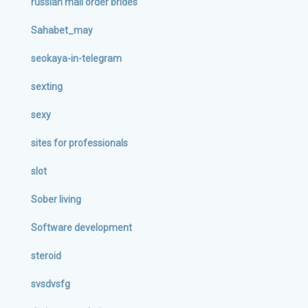
russian mail order brides
Sahabet_may
seokaya-in-telegram
sexting
sexy
sites for professionals
slot
Sober living
Software development
steroid
svsdvsfg