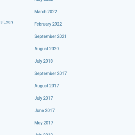
March 2022
is Loan
February 2022
September 2021
August 2020
July 2018
September 2017
August 2017
July 2017
June 2017
May 2017