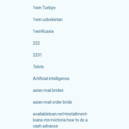
1win Turkiye
1win uzbekistan
1winRussia
222
2231
7slots
Artificial intelligence
asian mail brides
asian mail order bride
availableloan.net+installment-
loans-mn+victoria how to do a
cash advance