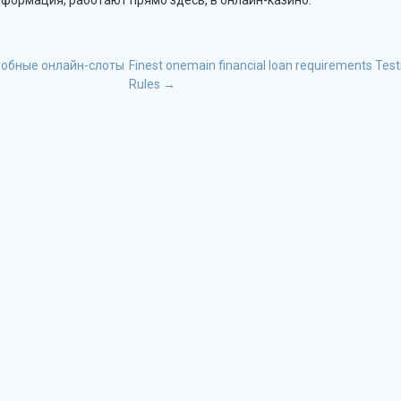
нформация, работают прямо здесь, в онлайн-казино.
робные онлайн-слоты
Finest onemain financial loan requirements Test
Rules
→