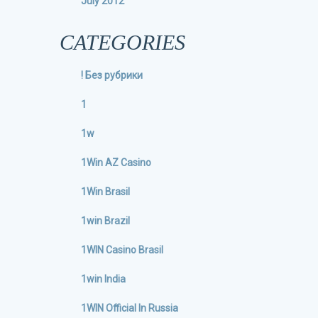
July 2012
CATEGORIES
! Без рубрики
1
1w
1Win AZ Casino
1Win Brasil
1win Brazil
1WIN Casino Brasil
1win India
1WIN Official In Russia