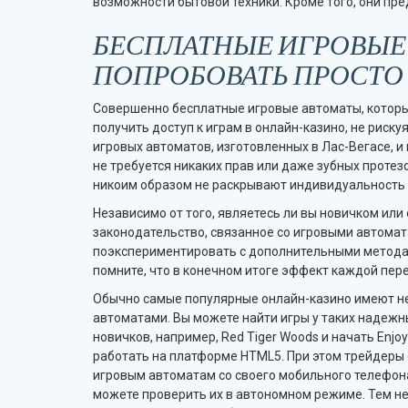
возможности бытовой техники. Кроме того, они пр
БЕСПЛАТНЫЕ ИГРОВЫЕ
ПОПРОБОВАТЬ ПРОСТО 
Совершенно бесплатные игровые автоматы, которы
получить доступ к играм в онлайн-казино, не риск
игровых автоматов, изготовленных в Лас-Вегасе, и 
не требуется никаких прав или даже зубных протезов
никоим образом не раскрывают индивидуальность 
Независимо от того, являетесь ли вы новичком или
законодательство, связанное со игровыми автомат
поэкспериментировать с дополнительными методам
помните, что в конечном итоге эффект каждой пере
Обычно самые популярные онлайн-казино имеют н
автоматами. Вы можете найти игры у таких надежных
новичков, например, Red Tiger Woods и начать Enjo
работать на платформе HTML5. При этом трейдеры
игровым автоматам со своего мобильного телефона,
можете проверить их в автономном режиме. Тем не 