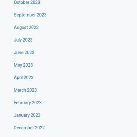
October 2023
September 2023
August 2023
July 2023
June 2023
May 2023
April 2023
March 2023
February 2023
January 2023
December 2022