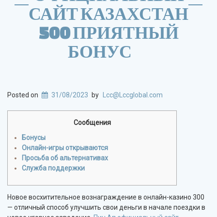
САЙТ КАЗАХСТАН
500 ПРИЯТНЫЙ
БОНУС
Posted on
31/08/2023
by
Lcc@Lccglobal.com
Сообщения
Бонусы
Онлайн-игры открываются
Просьба об альтернативах
Служба поддержки
Новое восхитительное вознаграждение в онлайн-казино 300
— отличный способ улучшить свои деньги в начале поездки в