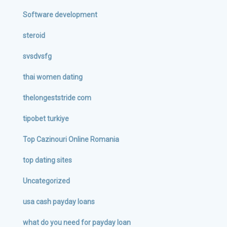
Software development
steroid
svsdvsfg
thai women dating
thelongeststride com
tipobet turkiye
Top Cazinouri Online Romania
top dating sites
Uncategorized
usa cash payday loans
what do you need for payday loan