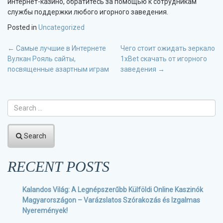
интернет-казино, обратитесь за помощью к сотрудникам
службы поддержки любого игорного заведения.
Posted in
Uncategorized
POST
←
Самые лучшие в Интернете
Чего стоит ожидать зеркало
Вулкан Рояль сайты,
1xBet скачать от игорного
NAVIGATION
посвященные азартным играм
заведения
→
Search
RECENT POSTS
Kalandos Világ: A Legnépszerűbb Külföldi Online Kaszinók
Magyarországon – Varázslatos Szórakozás és Izgalmas
Nyeremények!