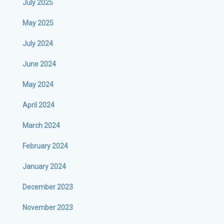
July 2025
May 2025
July 2024
June 2024
May 2024
April 2024
March 2024
February 2024
January 2024
December 2023
November 2023