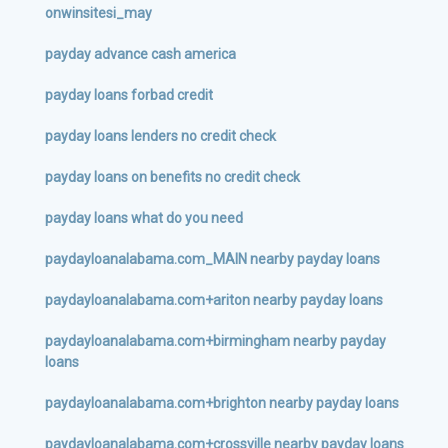
onwinsitesi_may
payday advance cash america
payday loans forbad credit
payday loans lenders no credit check
payday loans on benefits no credit check
payday loans what do you need
paydayloanalabama.com_MAIN nearby payday loans
paydayloanalabama.com+ariton nearby payday loans
paydayloanalabama.com+birmingham nearby payday
loans
paydayloanalabama.com+brighton nearby payday loans
paydayloanalabama.com+crossville nearby payday loans