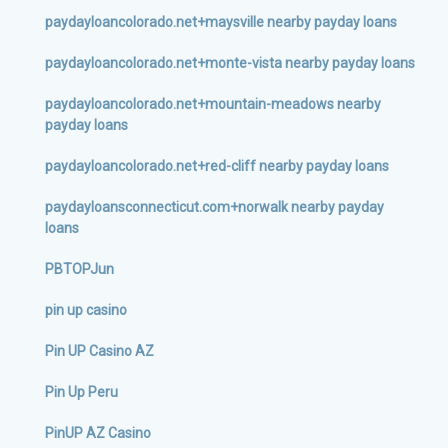
paydayloancolorado.net+maysville nearby payday loans
paydayloancolorado.net+monte-vista nearby payday loans
paydayloancolorado.net+mountain-meadows nearby
payday loans
paydayloancolorado.net+red-cliff nearby payday loans
paydayloansconnecticut.com+norwalk nearby payday
loans
PBTOPJun
pin up casino
Pin UP Casino AZ
Pin Up Peru
PinUP AZ Casino