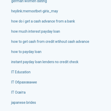
german women dating
heylink.memostbet-giris_may
how do i get a cash advance from a bank
how much interest payday loan
how to get cash from credit wtihout cash advance
how to payday loan
instant payday loan lenders no credit check
IT Education
IT Образование
IT Освіта
japanese brides