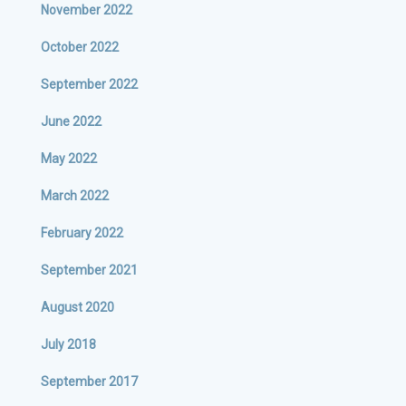
November 2022
October 2022
September 2022
June 2022
May 2022
March 2022
February 2022
September 2021
August 2020
July 2018
September 2017