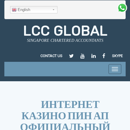
English
LCC GLOBAL
SINGAPORE CHARTERED ACCOUNTANTS
HTTPS://TWITTER.COM/LCCGLO
HTTPS://WWW.YOUTUBE.
HTTPS://SG.LINKED
HTTPS://WWW
CONTACT US
SKYPE
CHEN/35/182/124
Toggle
navigati
ИНТЕРНЕТ
КАЗИНО ПИН АП
ОФИЦИАЛЬНЫЙ